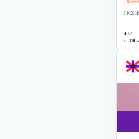
Logiciel E-Commerce
Qualité 
Intelligence Artificielle (IA)
PRESSE 
Réalité Virtuelle (VR)
Bureaux d'Entreprise
Déménagement
4.5
/
5
Impression
sur
110 av
Logistique
Traduction
Traiteur & Restauration
Conception & Aménagement de Bureaux
Sourcing et Imports
Office Management
Développement à l'international
Accélérateurs et incubateurs
Autres
Réhabilitation et maintenance
Gestion Immobilière
Logiciel PropTech
Courtage en Energie