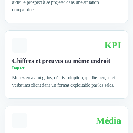
aider le prospect à se projeter dans une situation
Logiciel SIRH
comparable.
Logiciel de Gestion des Recrutements (ATS)
Solutions pour CSE
Marketing Digital
Inbound Marketing
Image de Marque & Branding
KPI
Relations Presse et Publiques
Prospection Commerciale
Chiffres et preuves au même endroit
Production Vidéo
Impact
Goodies et Cadeaux d'affaires
Événementiel
Mettez en avant gains, délais, adoption, qualité perçue et
Strategie Marketing et Positionnement
verbatims client dans un format exploitable par les sales.
Search Engine Advertising (SEA)
Social Ads
Search Engine Optimisation (SEO)
Social Media
Média
Growth Marketing
Marketing Automation