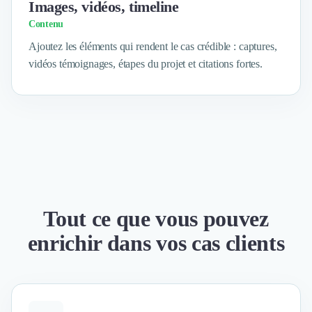
Brand Content
Images, vidéos, timeline
Publicité
Contenu
Communication
Ajoutez les éléments qui rendent le cas crédible : captures,
Influence Marketing
vidéos témoignages, étapes du projet et citations fortes.
Veille commerciale
Photographie
Salons
Études Marketing
Présentations PowerPoint
SMS Marketing
Email Marketing
Data Marketing
Logiciel Marketing
Tout ce que vous pouvez
Logiciel Commercial
Assurance
enrichir dans vos cas clients
Expertise Comptable
Subventions & Aides
Levée de fonds
Droit des Affaires