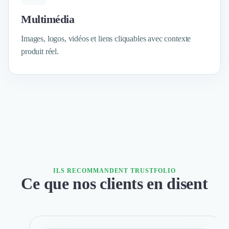
Intelligence Artificielle (IA)
Réalité Virtuelle (VR)
Multimédia
Bureaux d'Entreprise
Déménagement
Images, logos, vidéos et liens cliquables avec contexte
Impression
produit réel.
Logistique
Traduction
Traiteur & Restauration
Conception & Aménagement de Bureaux
Sourcing et Imports
Office Management
Développement à l'international
Accélérateurs et incubateurs
Autres
ILS RECOMMANDENT TRUSTFOLIO
Réhabilitation et maintenance
Ce que nos clients en disent
Gestion Immobilière
Logiciel PropTech
Courtage en Energie
Désinfection & décontamination