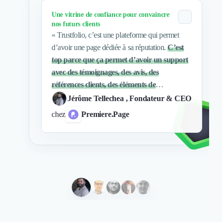
Nettoyage & Ménage
Une vitrine de confiance pour convaincre
Clubs & Réseaux Professionnels
nos futurs clients
Espaces de Coworking
«
Trustfolio, c’est une plateforme qui permet
d’avoir une page dédiée à sa réputation.
C’est
top parce que ça permet d’avoir un support
avec des témoignages, des avis, des
références clients, des éléments de
réassurance…
Des choses qui prouvent qu’on
Jérôme Tellechea
, Fondateur & CEO
bosse bien.
»
chez
Premiere.Page