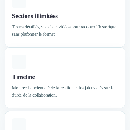
Design Industriel
Packaging & Emballages
Sections illimitées
Support Client
Téléphonie & Télécommunication
Textes détaillés, visuels et vidéos pour raconter l’historique
Chatbot
sans plafonner le format.
Maintenance et Infogérance
BI, Analytics & Big Data
Graphisme & Illustration
Recherche Utilisateur
Design Thinking
Stratégie Digitale
Timeline
Développement Logiciel
Montrez l’ancienneté de la relation et les jalons clés sur la
Création de Site Internet
durée de la collaboration.
Développement d'Application Mobile
Développement E-commerce
Direction Artistique
Cybersécurité
Logiciel E-Commerce