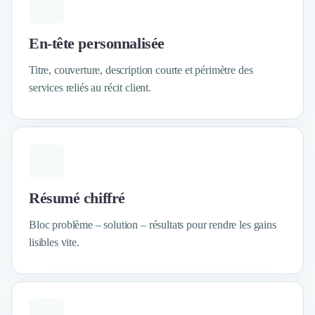
Externalisation Administrative
Direction Financière Externalisée (DAF)
Transactions Services
En-tête personnalisée
Restructuring
Titre, couverture, description courte et périmètre des
Droit Commercial
services reliés au récit client.
Droit du Travail
Propriété Intellectuelle (IP/IT)
Banque
Gestion de trésorerie
Recouvrement
Financement de matériel ou équipement
Due Diligence
Résumé chiffré
Audit
Bloc problème – solution – résultats pour rendre les gains
Solutions de Paiement
Fiscalité
lisibles vite.
UX & UI Design
Développement Web
Product Management
Internet of Things (IoT)