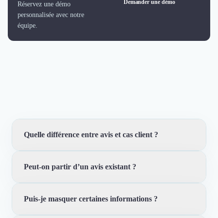
Demander une démo
Réservez une démo
personnalisée avec notre
équipe.
Quelle différence entre avis et cas client ?
Peut-on partir d’un avis existant ?
L’avis donne une preuve courte et authentifiée. Le cas
client ajoute le contexte, les résultats, les médias et le
récit pour convaincre dans un cycle plus complexe.
Puis-je masquer certaines informations ?
Oui. Trustfolio permet de transformer une preuve déjà
validée en contenu plus complet, sans perdre