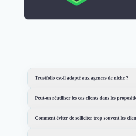
Désinfection & décontamination
Nettoyage & Ménage
Clubs & Réseaux Professionnels
Espaces de Coworking
Trustfolio est-il adapté aux agences de niche ?
Peut-on réutiliser les cas clients dans les proposit
Oui. Plus votre offre est spécifique, plus les preuves
Comment éviter de solliciter trop souvent les clien
Oui. Les avis, cas clients, vidéos et liens Trustfolio 