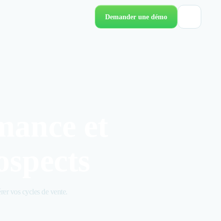
Demander une démo
mance et
ospects
rer vos cycles de vente.