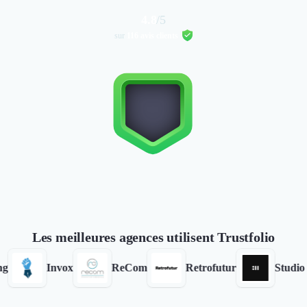
4.8
/5
sur
116 avis clients
Les meilleures agences utilisent Trustfolio
Invox
ReCom
Retrofutur
Studio Meta