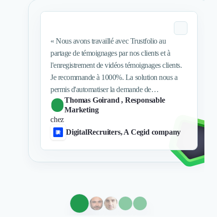
Externalisation Administrative
Direction Financière Externalisée (DAF)
Transactions Services
Restructuring
«
Nous avons travaillé avec Trustfolio au
Droit Commercial
partage de témoignages par nos clients et à
Droit du Travail
l'enregistrement de vidéos témoignages clients.
Propriété Intellectuelle (IP/IT)
Je recommande à 1000%. La solution nous a
Banque
permis d'automatiser la demande de
Gestion de trésorerie
Thomas Goirand
, Responsable
recommandations depuis le CRM et les
Recouvrement
Marketing
enquêtes NPS. C'est super efficace ! Côté vidéo,
chez
Financement de matériel ou équipement
l'équipe est pro et s'est chargé d'organiser la
DigitalRecruiters, A Cegid company
Due Diligence
logistique et la validation client pour minimiser
Audit
le temps passé à gérer ce sujet chez nous.
»
Solutions de Paiement
Fiscalité
UX & UI Design
Développement Web
Product Management
Internet of Things (IoT)