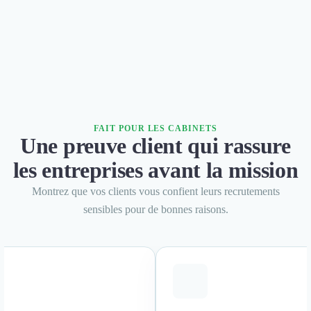
Design Industriel
Packaging & Emballages
Support Client
Téléphonie & Télécommunication
Chatbot
Maintenance et Infogérance
BI, Analytics & Big Data
Graphisme & Illustration
FAIT POUR LES CABINETS
Une preuve client qui rassure
Recherche Utilisateur
Design Thinking
les entreprises avant la mission
Stratégie Digitale
Montrez que vos clients vous confient leurs recrutements
Développement Logiciel
sensibles pour de bonnes raisons.
Création de Site Internet
Développement d'Application Mobile
Développement E-commerce
Direction Artistique
Cybersécurité
Logiciel E-Commerce