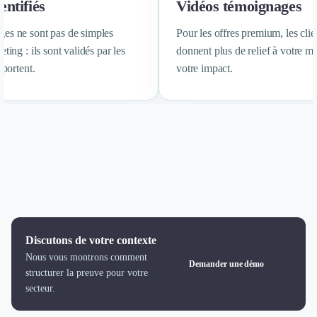
Intelligence Artificielle (IA)
entifiés
Vidéos témoignages
Réalité Virtuelle (VR)
es ne sont pas de simples
Pour les offres premium, les cli
Bureaux d'Entreprise
eting : ils sont validés par les
donnent plus de relief à votre m
Déménagement
 portent.
Impression
votre impact.
Logistique
Traduction
Traiteur & Restauration
Conception & Aménagement de Bureaux
Sourcing et Imports
Office Management
Développement à l'international
Accélérateurs et incubateurs
Autres
Réhabilitation et maintenance
Discutons de votre contexte
Gestion Immobilière
Nous vous montrons comment
Demander une démo
Logiciel PropTech
structurer la preuve pour votre
Courtage en Energie
secteur.
Désinfection & décontamination