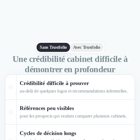
Logiciel SIRH
Logiciel de Gestion des Recrutements (ATS)
Solutions pour CSE
Marketing Digital
Inbound Marketing
Image de Marque & Branding
Sans Trustfolio
Avec Trustfolio
Relations Presse et Publiques
Une crédibilité cabinet difficile à
Prospection Commerciale
Production Vidéo
démontrer en profondeur
Goodies et Cadeaux d'affaires
Événementiel
Crédibilité difficile à prouver
Strategie Marketing et Positionnement
au-delà de quelques logos et recommandations informelles.
Search Engine Advertising (SEA)
Social Ads
Références peu visibles
Search Engine Optimisation (SEO)
pour les prospects qui veulent comparer plusieurs cabinets.
Social Media
Growth Marketing
Cycles de décision longs
Marketing Automation