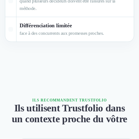
Brand Content
quand plusieurs décideurs doivent être rassurés sur la
Publicité
méthode.
Communication
Influence Marketing
Différenciation limitée
Veille commerciale
face à des concurrents aux promesses proches.
Photographie
Salons
Études Marketing
Présentations PowerPoint
SMS Marketing
Email Marketing
Data Marketing
Logiciel Marketing
Logiciel Commercial
ILS RECOMMANDENT TRUSTFOLIO
Assurance
Ils utilisent Trustfolio dans
Expertise Comptable
un contexte proche du vôtre
Subventions & Aides
Levée de fonds
Droit des Affaires