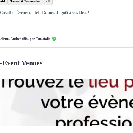
tiel
Traiteur & Restauration
+11
 Créatif et Événementiel : Donnez du goût à vos idées !
 clients Authentifiés par Trustfolio
Event Venues