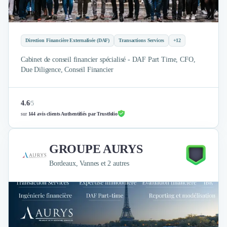
Brand Content
Publicité
Communication
Influence Marketing
Direction Financière Externalisée (DAF)
Transactions Services
+12
Veille commerciale
Cabinet de conseil financier spécialisé - DAF Part Time, CFO,
Photographie
Due Diligence, Conseil Financier
Salons
Études Marketing
Présentations PowerPoint
4.6
/
5
SMS Marketing
sur
144 avis clients Authentifiés par Trustfolio
Email Marketing
Data Marketing
Logiciel Marketing
GROUPE AURYS
Logiciel Commercial
Bordeaux, Vannes et 2 autres
Assurance
Expertise Comptable
Subventions & Aides
Levée de fonds
Droit des Affaires