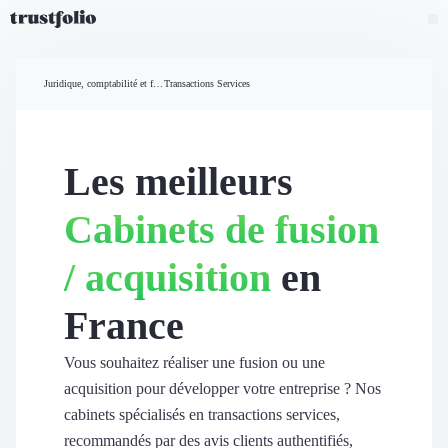
Pourquoi Trustfolio ?
Mesure de satisfaction
Juridique, comptabilité et finances
Transactions Services
Accueil
Collecte d'avis vérifiés B2B
Collecte d’avis Google
Import d'avis existants
Les meilleurs
Widgets d'avis
Partage d’avis multicanal
Cabinets de fusion
Cas client
Vidéo de témoignage
/ acquisition
en
Parrainage
Intent data
France
Révéler le réseau
Vitrine & média
Suivi du ROI
Vous souhaitez réaliser une fusion ou une
Voir tous nos avis clients
acquisition pour développer votre entreprise ? Nos
Découvrir
cabinets spécialisés en transactions services,
Découvrir
recommandés par des avis clients authentifiés,