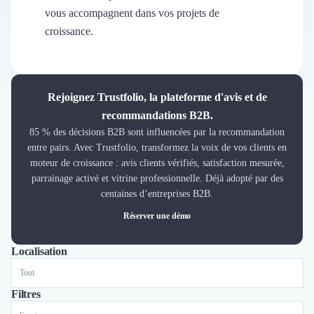
Découvrir
vous accompagnent dans vos projets de
Découvrir
croissance.
Découvrir
Découvrir le média
Tarifs
Demander une démo
Rejoignez Trustfolio, la plateforme d'avis et de
Connexion
recommandations B2B.
Cabinet de Recrutement
85 % des décisions B2B sont influencées par la recommandation
Intérim
entre pairs. Avec Trustfolio, transformez la voix de vos clients en
Formation
moteur de croissance : avis clients vérifiés, satisfaction mesurée,
Teambuilding
parrainage activé et vitrine professionnelle. Déjà adopté par des
Marque Employeur
centaines d’entreprises B2B.
Conseil en Management et Organisation
Réserver une démo
Gestion paie
Qualité de Vie au Travail (QVT)
Localisation
Tout
Lyon
Paris
Nantes
Marseille
Bordeaux
Lille
Portage Salarial
Responsabilité Sociétale des Entreprises (RSE)
Marketplace de freelance
Filtres
Coaching