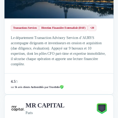
Externalisation Administrative
Direction Financière Externalisée (DAF)
Transactions Services
Restructuring
Droit Commercial
Transactions Services
Direction Financière Externalisée (DAF)
+20
Droit du Travail
Le département Transaction Advisory Services d’AURYS
Propriété Intellectuelle (IP/IT)
accompagne dirigeants et investisseurs en cession et acquisition
Banque
(due diligence, évaluation). Appuyé sur 9 bureaux et 10
Gestion de trésorerie
expertises, dont les pôles CFO part-time et expertise immobilière,
Recouvrement
il sécurise chaque opération et apporte une lecture financière
complète.
Financement de matériel ou équipement
Due Diligence
Audit
4.5
/
5
Solutions de Paiement
sur
56 avis clients Authentifiés par Trustfolio
Fiscalité
UX & UI Design
Développement Web
MR CAPITAL
Product Management
Paris
Internet of Things (IoT)