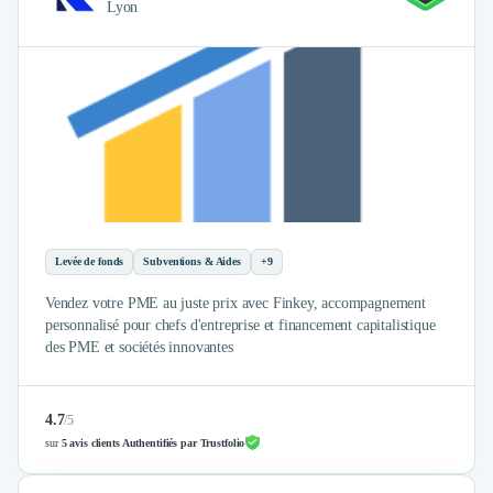
Intelligence Artificielle (IA)
Lyon
Réalité Virtuelle (VR)
Bureaux d'Entreprise
Déménagement
Impression
Logistique
Traduction
Traiteur & Restauration
Conception & Aménagement de Bureaux
Sourcing et Imports
Office Management
Levée de fonds
Subventions & Aides
+9
Développement à l'international
Vendez votre PME au juste prix avec Finkey, accompagnement
Accélérateurs et incubateurs
personnalisé pour chefs d'entreprise et financement capitalistique
Autres
des PME et sociétés innovantes
Réhabilitation et maintenance
Gestion Immobilière
4.7
/
5
Logiciel PropTech
sur
5 avis clients Authentifiés par Trustfolio
Courtage en Energie
Désinfection & décontamination