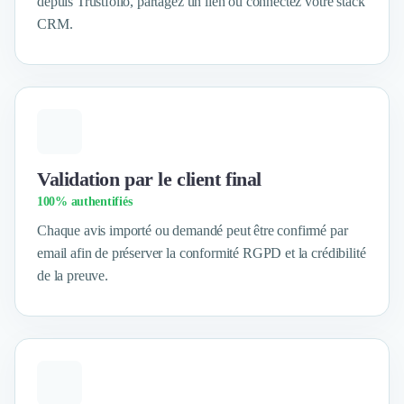
depuis Trustfolio, partagez un lien ou connectez votre stack
Logiciel SIRH
CRM.
Logiciel de Gestion des Recrutements (ATS)
Solutions pour CSE
Marketing Digital
Inbound Marketing
Image de Marque & Branding
Relations Presse et Publiques
Prospection Commerciale
Validation par le client final
Production Vidéo
100% authentifiés
Goodies et Cadeaux d'affaires
Chaque avis importé ou demandé peut être confirmé par
Événementiel
email afin de préserver la conformité RGPD et la crédibilité
Strategie Marketing et Positionnement
Search Engine Advertising (SEA)
de la preuve.
Social Ads
Search Engine Optimisation (SEO)
Social Media
Growth Marketing
Marketing Automation