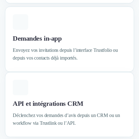
Design Industriel
Packaging & Emballages
Support Client
Téléphonie & Télécommunication
Chatbot
Demandes in-app
Maintenance et Infogérance
BI, Analytics & Big Data
Envoyez vos invitations depuis l’interface Trustfolio ou
Graphisme & Illustration
depuis vos contacts déjà importés.
Recherche Utilisateur
Design Thinking
Stratégie Digitale
Développement Logiciel
Création de Site Internet
Développement d'Application Mobile
API et intégrations CRM
Développement E-commerce
Déclenchez vos demandes d’avis depuis un CRM ou un
Direction Artistique
workflow via Trustlink ou l’API.
Cybersécurité
Logiciel E-Commerce