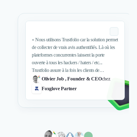
Nettoyage & Ménage
Clubs & Réseaux Professionnels
Espaces de Coworking
«
Nous utilisons Trustfolio car la solution permet
de collecter de vrais avis authentifiés. Là où les
plateformes concurrentes laissent la porte
ouverte à tous les hackers / haters / etc...
Trustfolio assure à la fois les clients de
l'entreprise mais aussi l'entreprise elle même de
Olivier Job
, Founder & CEO
chez
pouvoir collecter des avis sincères, détaillés, et
Foxglove Partner
surtout authentiques. TrustFolio permet à mes
clients d'exprimer leur opinion sincère, ce qui
me permet d'identifier de manière objective, nos
forces et nos points d'améliorations. Cela permet
également d'orienter des prospects vers nos
offres s'ils sont en recherche de ce qui fait nos