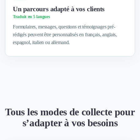
Brand Content
Publicité
Un parcours adapté à vos clients
Communication
Traduit en 5 langues
Influence Marketing
Formulaires, messages, questions et témoignages pré-
Veille commerciale
rédigés peuvent être personnalisés en français, anglais,
Photographie
espagnol, italien ou allemand.
Salons
Études Marketing
Présentations PowerPoint
SMS Marketing
Email Marketing
Data Marketing
Logiciel Marketing
Logiciel Commercial
Assurance
Tous les modes de collecte pour
Expertise Comptable
s’adapter à vos besoins
Subventions & Aides
Levée de fonds
Droit des Affaires