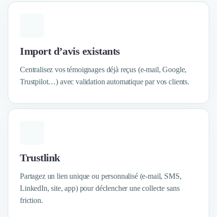
Externalisation Administrative
Direction Financière Externalisée (DAF)
Transactions Services
Restructuring
Import d’avis existants
Droit Commercial
Droit du Travail
Centralisez vos témoignages déjà reçus (e-mail, Google,
Propriété Intellectuelle (IP/IT)
Trustpilot…) avec validation automatique par vos clients.
Banque
Gestion de trésorerie
Recouvrement
Financement de matériel ou équipement
Due Diligence
Audit
Solutions de Paiement
Trustlink
Fiscalité
Partagez un lien unique ou personnalisé (e-mail, SMS,
UX & UI Design
LinkedIn, site, app) pour déclencher une collecte sans
Développement Web
friction.
Product Management
Internet of Things (IoT)