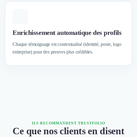
Intelligence Artificielle (IA)
Réalité Virtuelle (VR)
Bureaux d'Entreprise
Déménagement
Impression
Enrichissement automatique des profils
Logistique
Chaque témoignage est contextualisé (identité, poste, logo
Traduction
Traiteur & Restauration
entreprise) pour des preuves plus crédibles.
Conception & Aménagement de Bureaux
Sourcing et Imports
Office Management
Développement à l'international
Accélérateurs et incubateurs
Autres
Réhabilitation et maintenance
Gestion Immobilière
Logiciel PropTech
ILS RECOMMANDENT TRUSTFOLIO
Courtage en Energie
Ce que nos clients en disent
Désinfection & décontamination