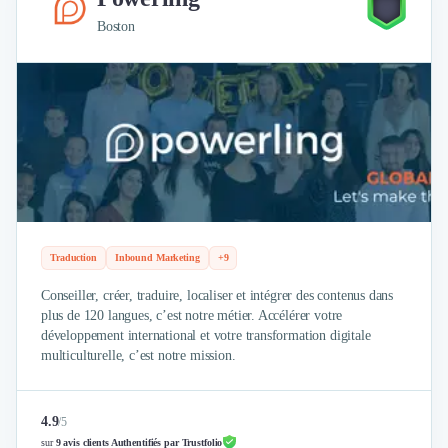
Nettoyage & Ménage
Boston
Clubs & Réseaux Professionnels
Espaces de Coworking
Traduction
Inbound Marketing
+9
Conseiller, créer, traduire, localiser et intégrer des contenus dans
plus de 120 langues, c’est notre métier. Accélérer votre
développement international et votre transformation digitale
multiculturelle, c’est notre mission.
4.9
/
5
sur
9 avis clients Authentifiés par Trustfolio