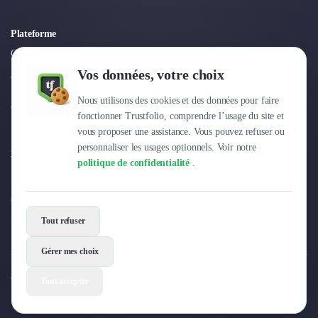
Plateforme
Connexion
Vos données, votre choix
Tarifs
Nous utilisons des cookies et des données pour faire
Centre d'aide
fonctionner Trustfolio, comprendre l’usage du site et
vous proposer une assistance. Vous pouvez refuser ou
personnaliser les usages optionnels. Voir notre
Entreprise
politique de confidentialité
.
Pourquoi Trustfolio ?
Offres d'emploi
Tout refuser
Gérer mes choix
© 2026 Trustfolio. Tous droits réservés.
Tout accepter
Mentions légales
Conditions Générales
Données personnelles