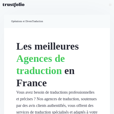
Pourquoi Trustfolio ?
Mesure de satisfaction
Opérations et Divers
Traduction
Accueil
Collecte d'avis vérifiés B2B
Collecte d’avis Google
Import d'avis existants
Les meilleures
Widgets d'avis
Partage d’avis multicanal
Agences de
Cas client
Vidéo de témoignage
traduction
en
Parrainage
Intent data
France
Révéler le réseau
Vitrine & média
Suivi du ROI
Vous avez besoin de traductions professionnelles
Voir tous nos avis clients
et précises ? Nos agences de traduction, soutenues
Découvrir
par des avis clients authentifiés, vous offrent des
Découvrir
services de traduction spécialisés et adaptés à votre