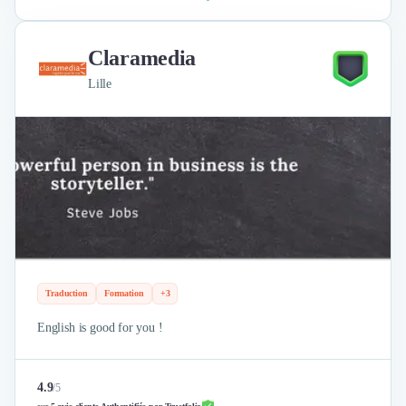
Claramedia
Lille
Traduction
Formation
+3
English is good for you !
4.9
/
5