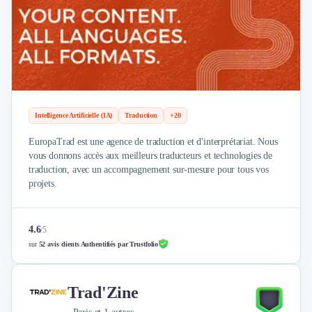
Design Industriel
Packaging & Emballages
Support Client
Téléphonie & Télécommunication
Chatbot
Maintenance et Infogérance
BI, Analytics & Big Data
Intelligence Artificielle (IA)
Traduction
+20
Graphisme & Illustration
EuropaTrad est une agence de traduction et d'interprétariat. Nous
Recherche Utilisateur
vous donnons accès aux meilleurs traducteurs et technologies de
Design Thinking
traduction, avec un accompagnement sur-mesure pour tous vos
Stratégie Digitale
projets.
Développement Logiciel
Création de Site Internet
Développement d'Application Mobile
4.6
/
5
Développement E-commerce
sur
52 avis clients Authentifiés par Trustfolio
Direction Artistique
Cybersécurité
Trad'Zine
Logiciel E-Commerce