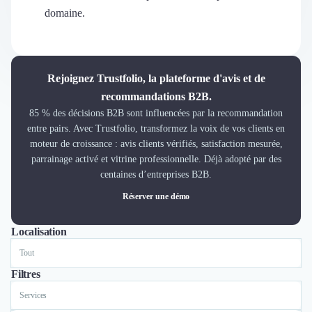
Découvrir
domaine.
Découvrir
Découvrir
Découvrir le média
Tarifs
Rejoignez Trustfolio, la plateforme d'avis et de
Demander une démo
recommandations B2B.
Connexion
85 % des décisions B2B sont influencées par la recommandation
Cabinet de Recrutement
entre pairs. Avec Trustfolio, transformez la voix de vos clients en
Intérim
moteur de croissance : avis clients vérifiés, satisfaction mesurée,
Formation
parrainage activé et vitrine professionnelle. Déjà adopté par des
Teambuilding
centaines d’entreprises B2B.
Marque Employeur
Réserver une démo
Conseil en Management et Organisation
Gestion paie
Localisation
Tout
Lyon
Paris
Lille
Qualité de Vie au Travail (QVT)
Portage Salarial
Responsabilité Sociétale des Entreprises (RSE)
Filtres
Marketplace de freelance
Services
Coaching