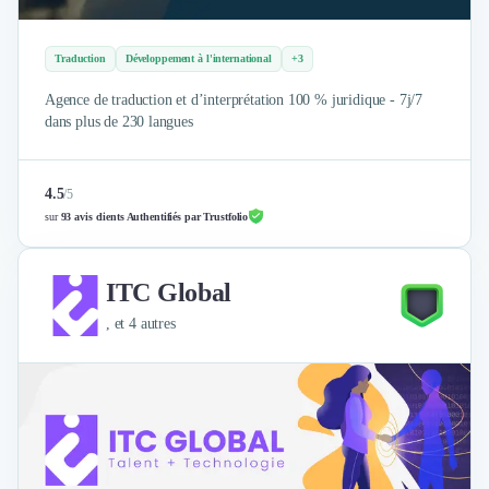
Brand Content
Publicité
Communication
Traduction
Développement à l'international
+3
Influence Marketing
Agence de traduction et d’interprétation 100 % juridique - 7j/7
Veille commerciale
dans plus de 230 langues
Photographie
Salons
Études Marketing
4.5
/
5
Présentations PowerPoint
sur
93 avis clients Authentifiés par Trustfolio
SMS Marketing
Email Marketing
ITC Global
Data Marketing
Logiciel Marketing
, et 4 autres
Logiciel Commercial
Assurance
Expertise Comptable
Subventions & Aides
Levée de fonds
Droit des Affaires