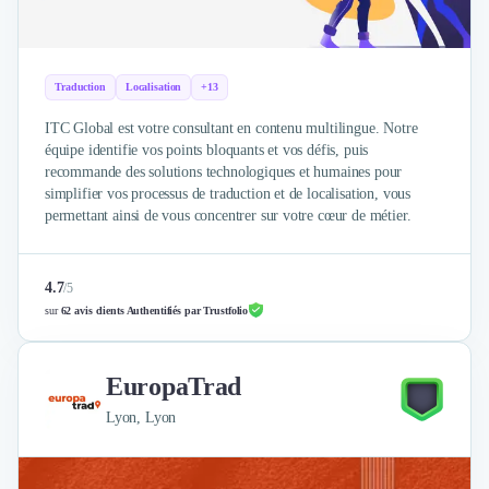
Externalisation Administrative
Direction Financière Externalisée (DAF)
Transactions Services
Restructuring
Traduction
Localisation
+13
Droit Commercial
ITC Global est votre consultant en contenu multilingue. Notre
Droit du Travail
équipe identifie vos points bloquants et vos défis, puis
Propriété Intellectuelle (IP/IT)
recommande des solutions technologiques et humaines pour
Banque
simplifier vos processus de traduction et de localisation, vous
permettant ainsi de vous concentrer sur votre cœur de métier.
Gestion de trésorerie
Recouvrement
Financement de matériel ou équipement
4.7
/
5
Due Diligence
sur
62 avis clients Authentifiés par Trustfolio
Audit
Solutions de Paiement
Fiscalité
EuropaTrad
UX & UI Design
Lyon, Lyon
Développement Web
Product Management
Internet of Things (IoT)