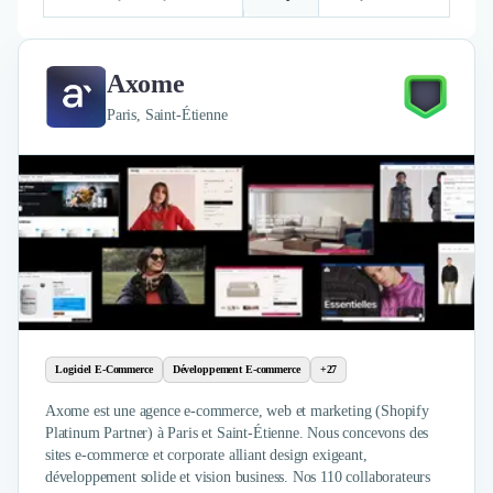
Brand Content
Publicité
Communication
Axome
Influence Marketing
Veille commerciale
Paris, Saint-Étienne
Photographie
Salons
Études Marketing
Présentations PowerPoint
SMS Marketing
Email Marketing
Data Marketing
Logiciel Marketing
Logiciel Commercial
Assurance
Logiciel E-Commerce
Développement E-commerce
+27
Expertise Comptable
Axome est une agence e-commerce, web et marketing (Shopify
Subventions & Aides
Platinum Partner) à Paris et Saint-Étienne. Nous concevons des
Levée de fonds
sites e-commerce et corporate alliant design exigeant,
Droit des Affaires
développement solide et vision business. Nos 110 collaborateurs