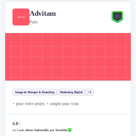
Advitam
Paris
Image de Marque & Branding
Marketing Digital
+1
+ pour votre projet, + simple pour vous
4.8
/
5
sur
5 avis clients Authentifiés par Trustfolio