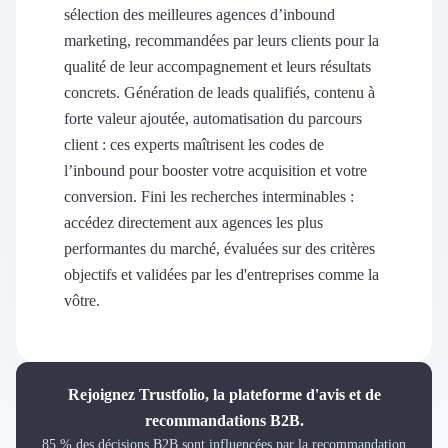
Découvrir
sélection des meilleures agences d’inbound
Découvrir
marketing, recommandées par leurs clients pour la
Découvrir
qualité de leur accompagnement et leurs résultats
Découvrir le média
concrets. Génération de leads qualifiés, contenu à
Tarifs
forte valeur ajoutée, automatisation du parcours
Demander une démo
client : ces experts maîtrisent les codes de
Connexion
l’inbound pour booster votre acquisition et votre
Cabinet de Recrutement
conversion. Fini les recherches interminables :
Intérim
accédez directement aux agences les plus
Formation
Teambuilding
performantes du marché, évaluées sur des critères
Marque Employeur
objectifs et validées par les d'entreprises comme la
Conseil en Management et Organisation
vôtre.
Gestion paie
Qualité de Vie au Travail (QVT)
Portage Salarial
Responsabilité Sociétale des Entreprises (RSE)
Rejoignez Trustfolio, la plateforme d'avis et de
Marketplace de freelance
recommandations B2B.
Coaching
85 % des décisions B2B sont influencées par la recommandation