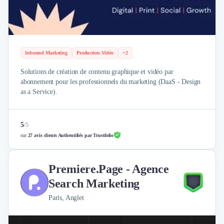
Nettoyage & Ménage
Clubs & Réseaux Professionnels
Espaces de Coworking
Inbound Marketing
Production Vidéo
+2
Solutions de création de contenu graphique et vidéo par
abonnement pour les professionnels du marketing (DaaS - Design
as a Service).
5
/
5
sur
27 avis clients Authentifiés par Trustfolio
Premiere.Page - Agence
Search Marketing
Paris, Anglet