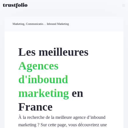
Pourquoi Trustfolio ?
Mesure de satisfaction
Marketing, Communication et Ventes
Inbound Marketing
Accueil
Collecte d'avis vérifiés B2B
Collecte d’avis Google
Import d'avis existants
Les meilleures
Widgets d'avis
Partage d’avis multicanal
Agences
Cas client
Vidéo de témoignage
d'inbound
Parrainage
Intent data
marketing
en
Révéler le réseau
Vitrine & média
France
Suivi du ROI
Voir tous nos avis clients
Découvrir
À la recherche de la meilleure agence d’inbound
Découvrir
marketing ? Sur cette page, vous découvrirez une