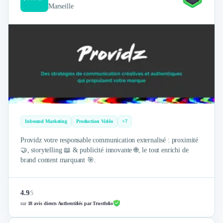
Marseille
Inbound Marketing
Production Vidéo
+7
Providz votre responsable communication externalisé : proximité
🤝, storytelling 📖 & publicité innovante 🌐, le tout enrichi de
brand content marquant 🎯.
4.9
/
5
sur
18 avis clients Authentifiés par Trustfolio