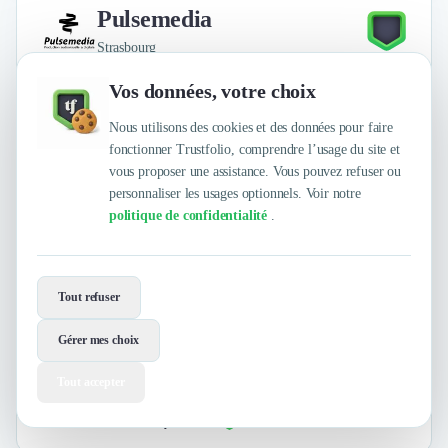
Pulsemedia
Strasbourg
Vos données, votre choix
Nous utilisons des cookies et des données pour faire
fonctionner Trustfolio, comprendre l’usage du site et
vous proposer une assistance. Vous pouvez refuser ou
personnaliser les usages optionnels. Voir notre
politique de confidentialité
.
Marketing Digital
Inbound Marketing
+17
Tout refuser
Agence de production audiovisuelle et digitale au service de vos
marques et de vos entreprises.
Gérer mes choix
Tout accepter
4
/
5
sur
5 avis clients Authentifiés par Trustfolio