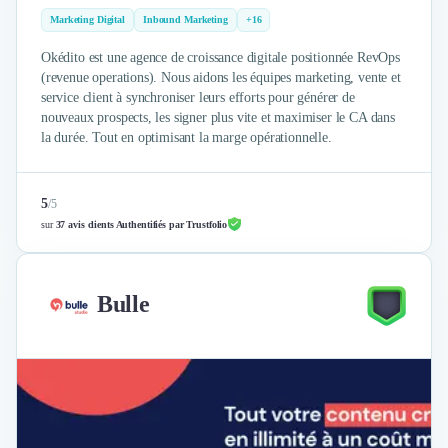
Intelligence Artificielle (IA)
Marketing Digital
Inbound Marketing
+16
Réalité Virtuelle (VR)
Bureaux d'Entreprise
Okédito est une agence de croissance digitale positionnée RevOps
Déménagement
(revenue operations). Nous aidons les équipes marketing, vente et
Impression
service client à synchroniser leurs efforts pour générer de
nouveaux prospects, les signer plus vite et maximiser le CA dans
Logistique
la durée. Tout en optimisant la marge opérationnelle.
Traduction
Traiteur & Restauration
Conception & Aménagement de Bureaux
5
/
5
Sourcing et Imports
sur
37 avis clients Authentifiés par Trustfolio
Office Management
Développement à l'international
Accélérateurs et incubateurs
Bulle
Autres
Réhabilitation et maintenance
Gestion Immobilière
Logiciel PropTech
Courtage en Energie
Désinfection & décontamination