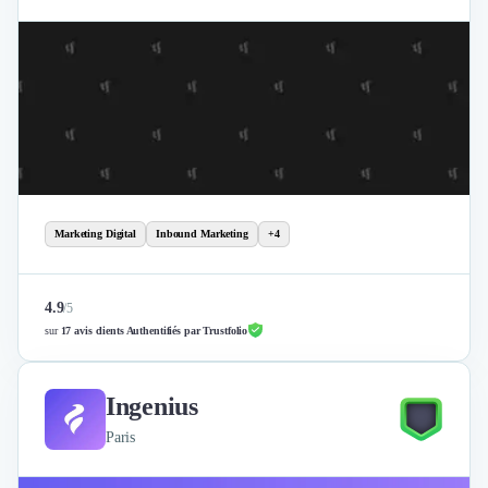
Marketing Digital
Inbound Marketing
+4
4.9
/
5
sur
17 avis clients Authentifiés par Trustfolio
Ingenius
Paris