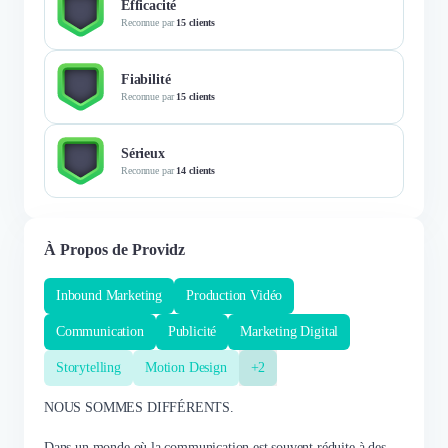
Efficacité
Reconnue par
15 clients
Fiabilité
Reconnue par
15 clients
Sérieux
Reconnue par
14 clients
À Propos de Providz
Inbound Marketing
Production Vidéo
Communication
Publicité
Marketing Digital
Storytelling
Motion Design
+2
NOUS SOMMES DIFFÉRENTS.
Dans un monde où la communication est souvent réduite à des