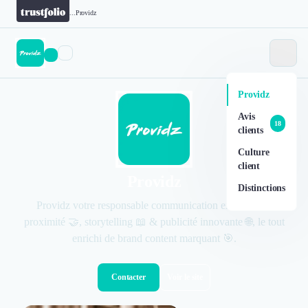
...
Providz
Providz
Avis
18
clients
Culture
client
Providz
Distinctions
Providz votre responsable communication externalisé :
proximité 🤝, storytelling 📖 & publicité innovante 🌐, le tout
enrichi de brand content marquant 🎯.
Contacter
Voir le site