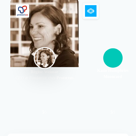
Katie Humphries
Régine Weimar
Mooncard
CEO et Fondatrice chez
Protectus
5
5
/
5
/
5
Authentifié le 07/03/2024 par
Authentifié le 23/11/2023 par