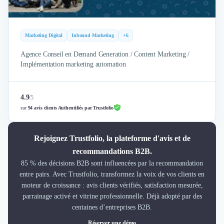
Marketing Digital
Inbound Marketing
+6
Agence Conseil en Demand Generation / Content Marketing /
Implémentation marketing automation
4.9
/
5
sur
94 avis clients Authentifiés par Trustfolio
Rejoignez Trustfolio, la plateforme d'avis et de
recommandations B2B.
85 % des décisions B2B sont influencées par la recommandation
entre pairs. Avec Trustfolio, transformez la voix de vos clients en
moteur de croissance : avis clients vérifiés, satisfaction mesurée,
parrainage activé et vitrine professionnelle. Déjà adopté par des
centaines d’entreprises B2B.
Réserver une démo