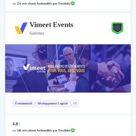
sur
254 avis clients Authentifiés par Trustfolio
Vimeet Events
Suresnes
Événementiel
Développement Logiciel
+7
4.8
/
5
sur
146 avis clients Authentifiés par Trustfolio