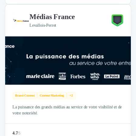
Nettoyage & Ménage
Clubs & Réseaux Professionnels
Médias France
Espaces de Coworking
Levallois-Perret
Brand Content
Content Marketing
+2
La puissance des grands médias au service de votre visibilité et de
votre notoriété.
4.7
/
5