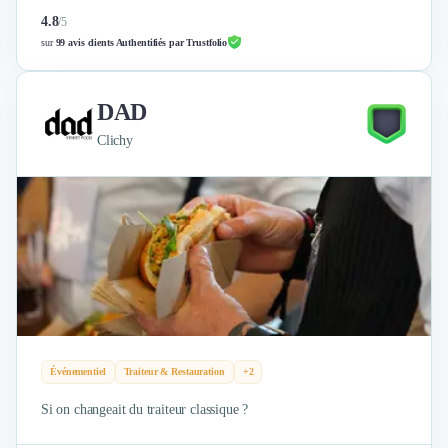
4.8
/
5
sur
99 avis clients Authentifiés par Trustfolio
DAD
Clichy
Événementiel
Traiteur & Restauration
+2
Si on changeait du traiteur classique ?