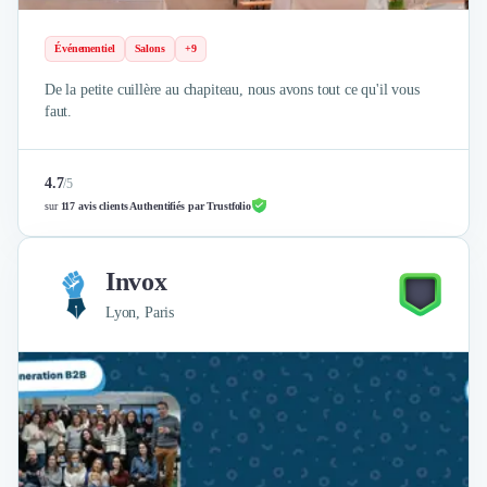
Événementiel
Salons
+9
De la petite cuillère au chapiteau, nous avons tout ce qu'il vous
faut.
4.7
/
5
sur
117 avis clients Authentifiés par Trustfolio
Invox
Lyon, Paris