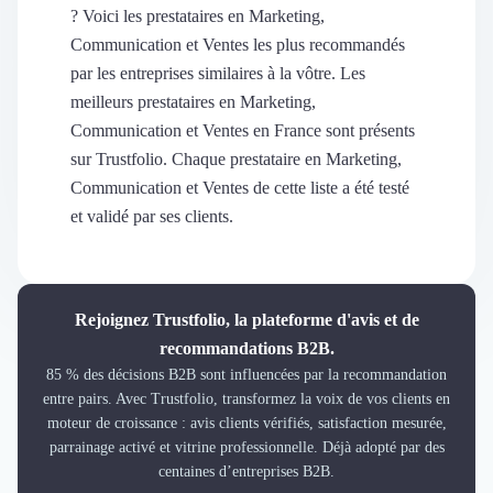
Découvrir
? Voici les prestataires en Marketing,
Découvrir
Communication et Ventes les plus recommandés
Découvrir
par les entreprises similaires à la vôtre. Les
Découvrir le média
meilleurs prestataires en Marketing,
Tarifs
Communication et Ventes en France sont présents
Demander une démo
sur Trustfolio. Chaque prestataire en Marketing,
Connexion
Communication et Ventes de cette liste a été testé
Cabinet de Recrutement
et validé par ses clients.
Intérim
Formation
Teambuilding
Marque Employeur
Rejoignez Trustfolio, la plateforme d'avis et de
Conseil en Management et Organisation
recommandations B2B.
Gestion paie
85 % des décisions B2B sont influencées par la recommandation
Qualité de Vie au Travail (QVT)
entre pairs. Avec Trustfolio, transformez la voix de vos clients en
Portage Salarial
moteur de croissance : avis clients vérifiés, satisfaction mesurée,
Responsabilité Sociétale des Entreprises (RSE)
parrainage activé et vitrine professionnelle. Déjà adopté par des
Marketplace de freelance
centaines d’entreprises B2B.
Coaching