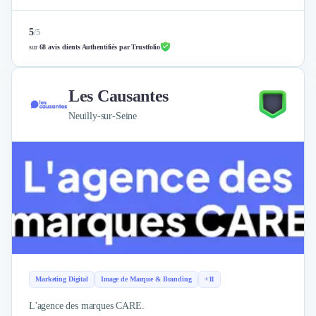
5
/
5
sur
68 avis clients Authentifiés par Trustfolio
Les Causantes
Neuilly-sur-Seine
Marketing Digital
Image de Marque & Branding
+11
L'agence des marques CARE.