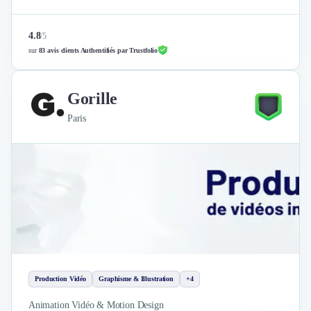
4.8
/
5
sur
83 avis clients Authentifiés par Trustfolio
Gorille
Paris
Production Vidéo
Graphisme & Illustration
+4
Animation Vidéo & Motion Design