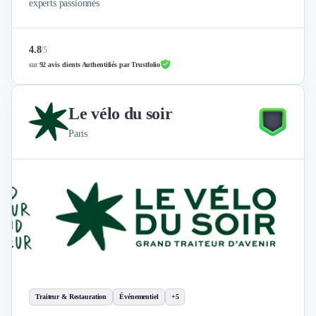
experts passionnés
4.8
/
5
sur
92 avis clients Authentifiés par Trustfolio
Le vélo du soir
Paris
Traiteur & Restauration
Événementiel
+5