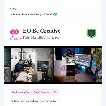
4.7
/
5
sur
86 avis clients Authentifiés par Trustfolio
EO Be Creative
Paris, Marseille et 15 autres
Production Vidéo
Brand Content
+25
De très bonnes vidéos, ça change tout !