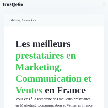
Pourquoi Trustfolio ?
Mesure de satisfaction
Marketing, Communication et Ventes
Accueil
Collecte d'avis vérifiés B2B
Collecte d’avis Google
Import d'avis existants
Les meilleurs
Widgets d'avis
Partage d’avis multicanal
prestataires en
Cas client
Vidéo de témoignage
Marketing,
Parrainage
Intent data
Communication et
Révéler le réseau
Vitrine & média
Ventes
en France
Suivi du ROI
Voir tous nos avis clients
Découvrir
Vous êtes à la recherche des meilleurs prestataires
Découvrir
en Marketing, Communication et Ventes en France