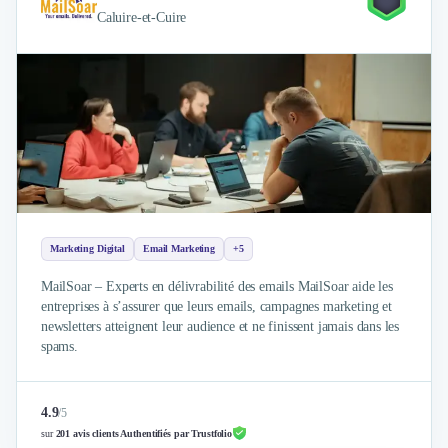
Intelligence Artificielle (IA)
Caluire-et-Cuire
Réalité Virtuelle (VR)
Bureaux d'Entreprise
Déménagement
Impression
Logistique
Traduction
Traiteur & Restauration
Conception & Aménagement de Bureaux
Sourcing et Imports
Office Management
Marketing Digital
Email Marketing
+5
Développement à l'international
MailSoar – Experts en délivrabilité des emails MailSoar aide les
Accélérateurs et incubateurs
entreprises à s’assurer que leurs emails, campagnes marketing et
Autres
newsletters atteignent leur audience et ne finissent jamais dans les
Réhabilitation et maintenance
spams.
Gestion Immobilière
Logiciel PropTech
Courtage en Energie
4.9
/
5
Désinfection & décontamination
sur
201 avis clients Authentifiés par Trustfolio