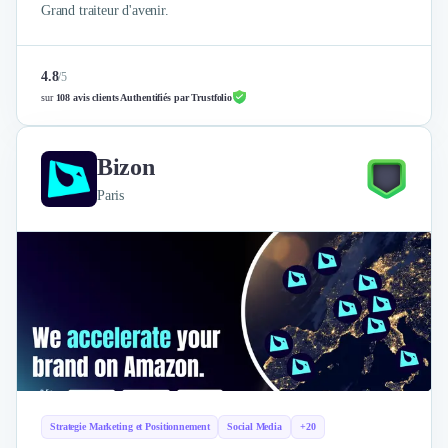
Grand traiteur d'avenir.
4.8
/
5
sur
108 avis clients Authentifiés par Trustfolio
Bizon
Paris
Strategie Marketing et Positionnement
Social Media
+20