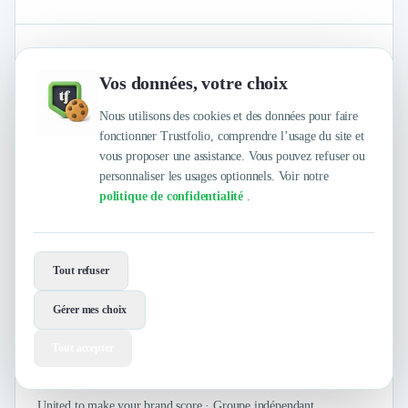
4.8
/
5
sur
77 avis clients Authentifiés par Trustfolio
Vos données, votre choix
Nous utilisons des cookies et des données pour faire
ORIXA Group
fonctionner Trustfolio, comprendre l’usage du site et
vous proposer une assistance. Vous pouvez refuser ou
Paris, Audincourt et 1 autres
personnaliser les usages optionnels. Voir notre
politique de confidentialité
.
Tout refuser
Gérer mes choix
Tout accepter
Search Engine Optimisation (SEO)
Search Engine Advertising (SEA)
+23
United to make your brand score · Groupe indépendant