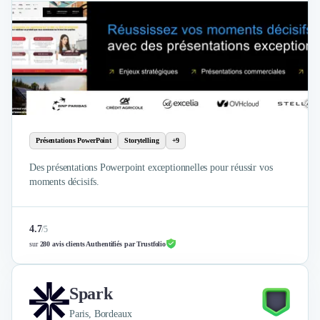
Externalisation Administrative
Direction Financière Externalisée (DAF)
Transactions Services
Restructuring
Droit Commercial
Droit du Travail
Propriété Intellectuelle (IP/IT)
Banque
Présentations PowerPoint
Storytelling
+9
Gestion de trésorerie
Recouvrement
Des présentations Powerpoint exceptionnelles pour réussir vos
Financement de matériel ou équipement
moments décisifs.
Due Diligence
Audit
Solutions de Paiement
4.7
/
5
Fiscalité
sur
280 avis clients Authentifiés par Trustfolio
UX & UI Design
Développement Web
Spark
Product Management
Paris, Bordeaux
Internet of Things (IoT)