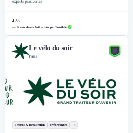
experts passionnés
4.8
/
5
sur
92 avis clients Authentifiés par Trustfolio
Le vélo du soir
Paris
Traiteur & Restauration
Événementiel
+5