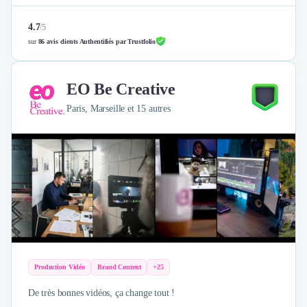
4.7
/
5
sur
86 avis clients Authentifiés par Trustfolio
EO Be Creative
Paris, Marseille et 15 autres
Production Vidéo
Brand Content
+25
De très bonnes vidéos, ça change tout !