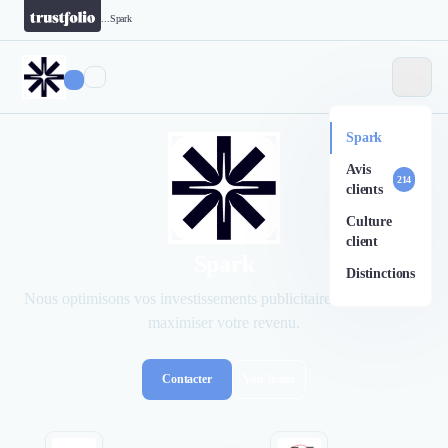
...
Spark
Spark
Avis
214
clients
Culture
client
Spark
Distinctions
Nous optimisons vos investissements publicitaires en ligne pour
maximiser votre revenu.
Contacter
Voir le site