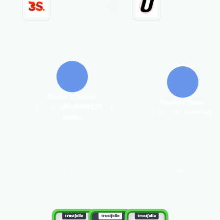
Karine Schrenzel
Mathieu Maure
PDG chez
SHOPINVEST - 3
CMO chez
underdog
Suisses
5
4.5
/
5
/
5
Authentifié le 12/03/2024 par
Authentifié le 22/04/2023 par