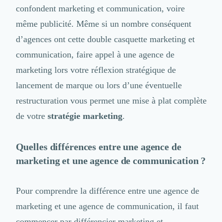
Externalisation Administrative
confondent marketing et communication, voire
Direction Financière Externalisée (DAF)
même publicité. Même si un nombre conséquent
Transactions Services
d’agences ont cette double casquette marketing et
Restructuring
Droit Commercial
communication, faire appel à une agence de
Droit du Travail
marketing lors votre réflexion stratégique de
Propriété Intellectuelle (IP/IT)
lancement de marque ou lors d’une éventuelle
Banque
Gestion de trésorerie
restructuration vous permet une mise à plat complète
Recouvrement
de votre
stratégie marketing
.
Financement de matériel ou équipement
Due Diligence
Quelles différences entre une agence de
Audit
Solutions de Paiement
marketing et une agence de communication ?
Fiscalité
UX & UI Design
Pour comprendre la différence entre une agence de
Développement Web
marketing et une agence de communication, il faut
Product Management
Internet of Things (IoT)
commencer par différencier marketing et