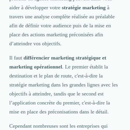
Brand Content
Publicité
aider à développer votre
stratégie marketing
à
Communication
travers une analyse complète réalisée au préalable
Influence Marketing
afin de définir votre audience puis de la mise en
Veille commerciale
place des actions marketing préconisées afin
Photographie
Salons
d’atteindre vos objectifs.
Études Marketing
Présentations PowerPoint
Il faut
différencier marketing stratégique et
SMS Marketing
marketing opérationnel
. Le premier établit la
Email Marketing
destination et le plan de route, c'est-à-dire la
Data Marketing
Logiciel Marketing
stratégie marketing dans les grandes lignes avec les
Logiciel Commercial
objectifs à atteindre, tandis que le second est
Assurance
l’application concrète du premier, c'est-à-dire la
Expertise Comptable
mise en place des préconisations dans le détail.
Subventions & Aides
Levée de fonds
Droit des Affaires
Cependant nombreuses sont les entreprises qui