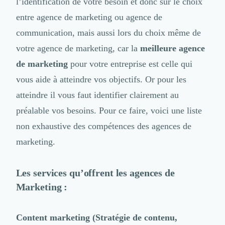
Intelligence Artificielle (IA)
l’identification de votre besoin et donc sur le choix
Réalité Virtuelle (VR)
entre agence de marketing ou agence de
Bureaux d'Entreprise
communication, mais aussi lors du choix même de
Déménagement
votre agence de marketing, car la
meilleure agence
Impression
Logistique
de marketing
pour votre entreprise est celle qui
Traduction
vous aide à atteindre vos objectifs. Or pour les
Traiteur & Restauration
atteindre il vous faut identifier clairement au
Conception & Aménagement de Bureaux
Sourcing et Imports
préalable vos besoins. Pour ce faire, voici une liste
Office Management
non exhaustive des compétences des agences de
Développement à l'international
marketing.
Accélérateurs et incubateurs
Autres
Réhabilitation et maintenance
Les services qu’offrent les agences de
Gestion Immobilière
Marketing :
Logiciel PropTech
Courtage en Energie
Content marketing (Stratégie de contenu,
Désinfection & décontamination