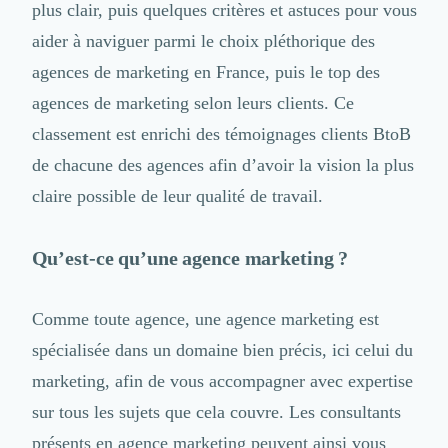
plus clair, puis quelques critères et astuces pour vous
Logiciel SIRH
aider à naviguer parmi le choix pléthorique des
Logiciel de Gestion des Recrutements (ATS)
Solutions pour CSE
agences de marketing en France, puis le top des
Marketing Digital
agences de marketing selon leurs clients. Ce
Inbound Marketing
classement est enrichi des témoignages clients BtoB
Image de Marque & Branding
Relations Presse et Publiques
de chacune des agences afin d’avoir la vision la plus
Prospection Commerciale
claire possible de leur qualité de travail.
Production Vidéo
Goodies et Cadeaux d'affaires
Qu’est-ce qu’une agence marketing ?
Événementiel
Strategie Marketing et Positionnement
Search Engine Advertising (SEA)
Comme toute agence, une agence marketing est
Social Ads
spécialisée dans un domaine bien précis, ici celui du
Search Engine Optimisation (SEO)
Social Media
marketing, afin de vous accompagner avec expertise
Growth Marketing
sur tous les sujets que cela couvre. Les consultants
Marketing Automation
présents en agence marketing peuvent ainsi vous