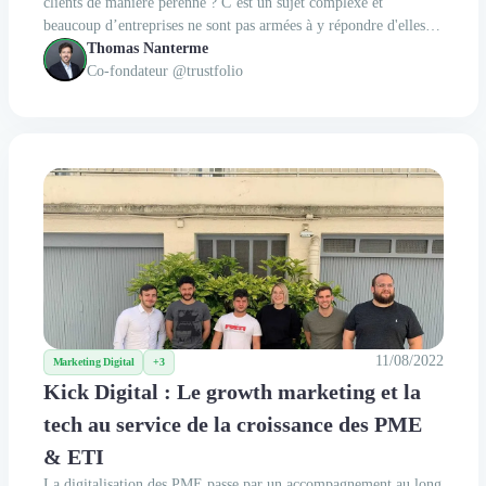
clients de manière pérenne ? C’est un sujet complexe et
beaucoup d’entreprises ne sont pas armées à y répondre d'elles-
mêmes. C’est pour cette raison qu’Inbound Value est née. Alliant
Thomas Nanterme
méthodologie, process et expertise...
Co-fondateur @trustfolio
11/08/2022
Marketing Digital
+3
Kick Digital : Le growth marketing et la
tech au service de la croissance des PME
& ETI
La digitalisation des PME passe par un accompagnement au long