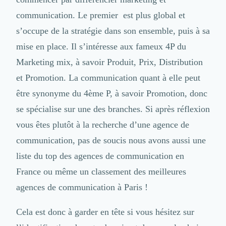
Design Industriel
communication. Le premier est plus global et
Packaging & Emballages
s’occupe de la stratégie dans son ensemble, puis à sa
Support Client
Téléphonie & Télécommunication
mise en place. Il s’intéresse aux fameux 4P du
Chatbot
Marketing mix, à savoir Produit, Prix, Distribution
Maintenance et Infogérance
et Promotion. La communication quant à elle peut
BI, Analytics & Big Data
être synonyme du 4ème P, à savoir Promotion, donc
Graphisme & Illustration
Recherche Utilisateur
se spécialise sur une des branches. Si après réflexion
Design Thinking
vous êtes plutôt à la recherche d’une agence de
Stratégie Digitale
communication, pas de soucis nous avons aussi une
Développement Logiciel
Création de Site Internet
liste du top des
agences de communication en
Développement d'Application Mobile
France
ou même un
classement des meilleures
Développement E-commerce
agences de communication à Paris
!
Direction Artistique
Cybersécurité
Cela est donc à garder en tête si vous hésitez sur
Logiciel E-Commerce