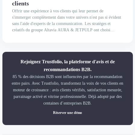
clients
Offrir une expérience à vos clients qui leur permet de
s'immerger complètement dans votre univers n'est pas si évident
sans l'aide d'experts de la communication. Les stratèges et
créatifs du groupe Altavia AURA & JETPULP ont choisi
d'accompagner les marques à ce sujet à travers une vision
humaine du business. L'équipe de Trustfolio est partie à...
Rejoignez Trustfolio, la plateforme d'avis et de
recommandations B2B.
85 % des décisions B2B sont influencées par la recommandation
entre pairs. Avec Trustfolio, transformez la voix de vos clients en
moteur de croissance : avis clients vérifiés, satisfaction mesurée,
parrainage activé et vitrine professionnelle. Déjà adopté par des
centaines d’entreprises B2B.
Réserver une démo