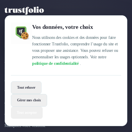
Trustfolio est le label de confiance des
prestataires et services B2B
Vos données, votre choix
+ 30.000
Nous utilisons des cookies et des données pour faire
avis clients vérifiés.
fonctionner Trustfolio, comprendre l’usage du site et
vous proposer une assistance. Vous pouvez refuser ou
personnaliser les usages optionnels. Voir notre
Solutions
politique de confidentialité
.
Mesurez votre satisfaction
Collectez des avis clients vérifiés & Google
Tout refuser
Transformez vos avis en levier de conversion
Gérer mes choix
Cas clients et vidéos de témoignage
Tout accepter
Générez des leads grâce à la recommandation
Multipliez votre visibilité