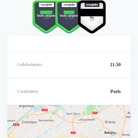
BEST
TOP 10
TOP 3
Chez nous la traction c’est pl
MEMBER
Toutes catégories
Toutes catégories
Mai
2020
T2 2020
la puissance des tracteurs, a
2020
Finies les réunionites aiguës pour
quand on a essayé d’identifier
lancer un projet. Avec Germinal, en 1
pistes de growth, c’était pour 
semaine seulement, on lance, on
ce que ça donnait. Les équipe
analyse, on apprend et on est reparti.
Germinal ont fait une plo
C'est un vrai plaisir de collaborer avec
incroyable dans notre business
une équipe dynamique, créative et
nous ont ouvert les yeux sur
11-50
Collaborateurs
véloce. Je recommande vivement
canaux d’acquisitions inexploi
Leur adaptabilité et rapidité 
aide à repenser totalement n
mode d’acquisition de clie
Paris
Localisation
Enguerrand Chalvon Demersay
Charles Vaury
Revenue Manager
Partner