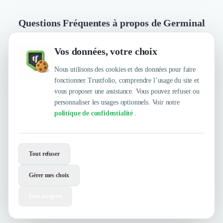
Questions Fréquentes à propos de Germinal
Vos données, votre choix
Quelles sont les principales qualités que leur
reconnaissent leurs clients ?
Nous utilisons des cookies et des données pour faire
fonctionner Trustfolio, comprendre l’usage du site et
vous proposer une assistance. Vous pouvez refuser ou
personnaliser les usages optionnels. Voir notre
Trustfolio a authentifié les feedbacks suivants : Rapidité
politique de confidentialité
.
d'exécution, Organisation / Process, Equipe
Envie de travailler avec Germinal ?
Tout refuser
Contactez-les maintenant !
Gérer mes choix
Contacter
Voir le site
Tout accepter