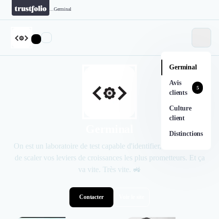
...
Germinal
Germinal
Avis
5
clients
Culture
client
Germinal
Distinctions
On est un laboratoire de test capable d'identifier, d'optimiser, et
de scaler vos leviers de croissances les plus prometteurs. Et ça
va vite. Très vite. 🚜
Contacter
Voir le site