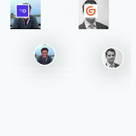
Enguerrand Chalvon Demersay
Charles Vaury
Revenue Manager chez
Ornikar
Partner chez
Gaïago
Assurance
5
5
/
5
/
5
Authentifié le 02/04/2020 par
Authentifié le 02/04/2020 par