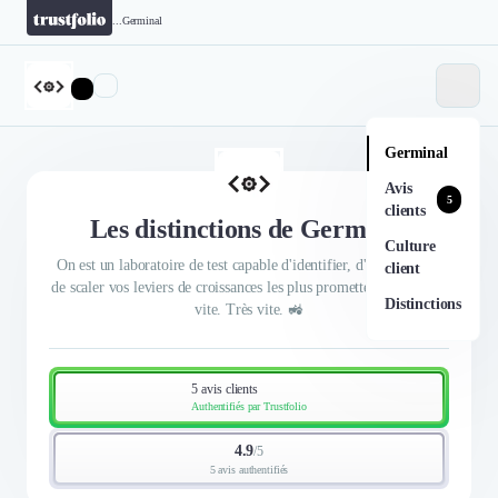
...
Germinal
Germinal
Avis
5
clients
Les distinctions de Germinal
Culture
On est un laboratoire de test capable d'identifier, d'optimiser, et
client
de scaler vos leviers de croissances les plus prometteurs. Et ça va
Distinctions
vite. Très vite. 🚜
5 avis clients
Authentifiés par Trustfolio
4.9
/
5
5 avis authentifiés