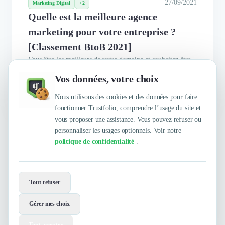
27/09/2021
Marketing Digital
+2
Quelle est la meilleure agence
marketing pour votre entreprise ?
[Classement BtoB 2021]
Vous êtes les meilleurs de votre domaine et souhaitez être
accompagnés par la meilleure agence de marketing ?
Vos données, votre choix
Suivez le guide Trustfolio ! Tout d’abord, nous vous
proposons un état des lieux des attributions d’une agence
Nous utilisons des cookies et des données pour faire
marketing afin d’y voir plus clair, puis quelques critères et
fonctionner Trustfolio, comprendre l’usage du site et
astuces pour vous aider à naviguer parmi le choix
vous proposer une assistance. Vous pouvez refuser ou
pléthorique...
personnaliser les usages optionnels. Voir notre
politique de confidentialité
.
Envie de travailler avec Germinal ?
Tout refuser
Contactez-les maintenant !
Gérer mes choix
Contacter
Voir le site