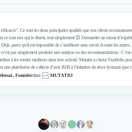
efficaces". Ce sont les deux principales qualités que nos clients reconnaissent à MUTATIO
Déjà, parce qu'il est impossible de s’améliorer sans savoir écouter les autres. E
ce n’est pas simplement produire une analyse ou des recommandations : C’est s
ndre meilleurs dans leur activité. Mutatio a choisi Trustfolio pour donner la parole à ses clients.
est une plateforme de collecte d’avis B2B à l’initiative de deux lyonnais (par co
, c’est de vérifier que tous les avis publiés sur la plateforme sont
 Messaï
, Founder
chez
MUTATIO
– parce que les 5 étoiles sur google c’est bien, mais on sait tous que ça n’eng
tés des entrepreneurs et de leurs clients pour rendre simple et fluide quelque 