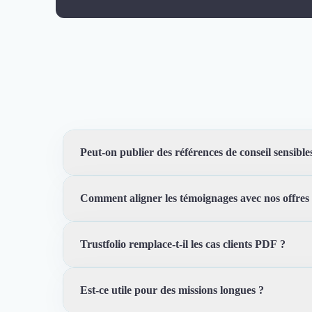
Désinfection & décontamination
Nettoyage & Ménage
Clubs & Réseaux Professionnels
Espaces de Coworking
Peut-on publier des références de conseil sensible
Comment aligner les témoignages avec nos offres
Oui, avec un niveau de détail adapté. Vous pouvez c
Trustfolio remplace-t-il les cas clients PDF ?
Vous pouvez organiser les preuves par secteur, expert
Est-ce utile pour des missions longues ?
Non. Il les complète avec des avis vérifiés, des pages