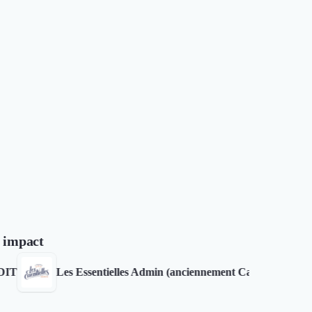
r impact
Les Essentielles Admin (anciennement Cabinet JS2)
MU