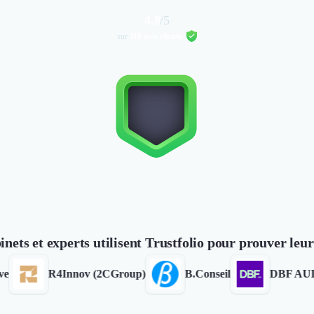
4.8
/5
sur
116 avis clients
inets et experts utilisent Trustfolio pour prouver leu
R4Innov (2CGroup)
B.Conseil
DBF AUDIT