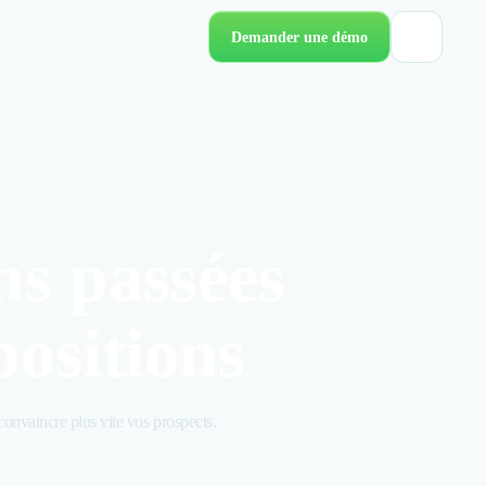
Demander une démo
ns passées
positions
convaincre plus vite vos prospects.