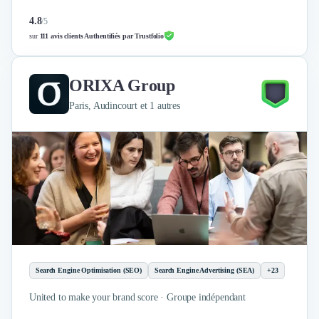
Nettoyage & Ménage
4.8
/
5
Clubs & Réseaux Professionnels
sur
111 avis clients Authentifiés par Trustfolio
Espaces de Coworking
ORIXA Group
Paris, Audincourt et 1 autres
Search Engine Optimisation (SEO)
Search Engine Advertising (SEA)
+23
United to make your brand score · Groupe indépendant