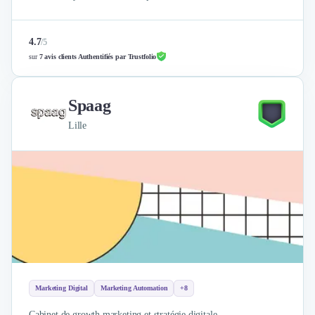
4.7
/
5
sur
7 avis clients Authentifiés par Trustfolio
Spaag
Lille
Marketing Digital
Marketing Automation
+8
Cabinet de growth marketing et stratégie digitale