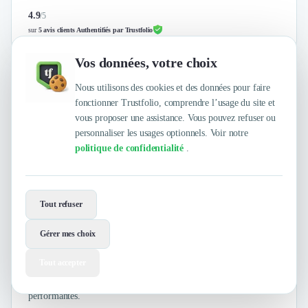
4.9
/
5
sur
5 avis clients Authentifiés par Trustfolio
Vos données, votre choix
Choosit
Nous utilisons des cookies et des données pour faire
fonctionner Trustfolio, comprendre l’usage du site et
vous proposer une assistance. Vous pouvez refuser ou
personnaliser les usages optionnels. Voir notre
politique de confidentialité
.
Tout refuser
Gérer mes choix
Product Management
Social Media
+14
Tout accepter
Conception, design et développement de solutions digitales
performantes.