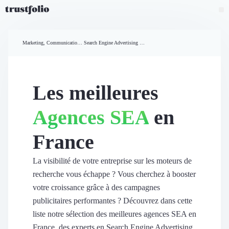
Pourquoi Trustfolio ?
Mesure de satisfaction
Marketing, Communication et Ventes
Search Engine Advertising (SEA)
Accueil
Collecte d'avis vérifiés B2B
Collecte d’avis Google
Import d'avis existants
Les meilleures
Widgets d'avis
Partage d’avis multicanal
Agences SEA
en
Cas client
Vidéo de témoignage
France
Parrainage
Intent data
Révéler le réseau
La visibilité de votre entreprise sur les moteurs de
Vitrine & média
recherche vous échappe ? Vous cherchez à booster
Suivi du ROI
votre croissance grâce à des campagnes
Voir tous nos avis clients
publicitaires performantes ? Découvrez dans cette
Découvrir
liste notre sélection des meilleures agences SEA en
Découvrir
France, des experts en Search Engine Advertising