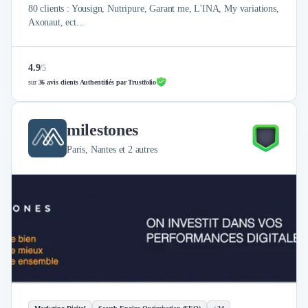
80 clients : Yousign, Nutripure, Garant me, L'INA, My variations,
Axonaut, ect...
4.9
/
5
sur
36 avis clients Authentifiés par Trustfolio
milestones
Paris, Nantes et 2 autres