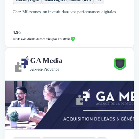
Marketing Digital
Search Engine Optimisation (SEO)
+24
Chez Milestones, on investit dans vos performances digitales
4.9
/
5
sur
32 avis clients Authentifiés par Trustfolio
GA Media
Aix-en-Provence