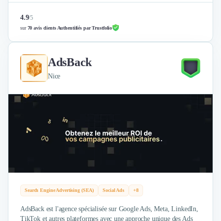
4.9
/
5
sur
70 avis clients Authentifiés par Trustfolio
AdsBack
Nice
Search Engine Advertising (SEA)
Social Ads
+8
AdsBack est l'agence spécialisée sur Google Ads, Meta, LinkedIn,
TikTok et autres plateformes avec une approche unique des Ads