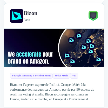
Intelligence Artificielle (IA)
Réalité Virtuelle (VR)
Bureaux d'Entreprise
Bizon
Déménagement
Paris
Impression
Logistique
Traduction
Traiteur & Restauration
Conception & Aménagement de Bureaux
Sourcing et Imports
Office Management
Développement à l'international
Accélérateurs et incubateurs
Autres
Strategie Marketing et Positionnement
Social Media
+20
Réhabilitation et maintenance
Bizon est l’agence experte de Publicis Groupe dédiée à la
Gestion Immobilière
performance des marques sur Amazon, portée par 90 experts du
Logiciel PropTech
retail marketing et media. Bizon accompagne ses clients en
Courtage en Energie
France, leader sur le marché, en Europe et à l’international.
Désinfection & décontamination