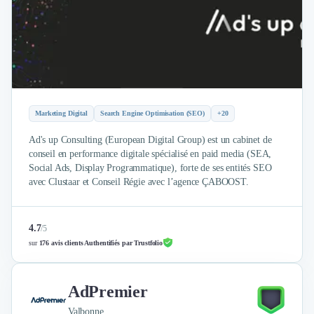
Externalisation Administrative
Direction Financière Externalisée (DAF)
Transactions Services
Restructuring
Droit Commercial
Droit du Travail
Propriété Intellectuelle (IP/IT)
Marketing Digital
Search Engine Optimisation (SEO)
+20
Banque
Gestion de trésorerie
Ad's up Consulting (European Digital Group) est un cabinet de
conseil en performance digitale spécialisé en paid media (SEA,
Recouvrement
Social Ads, Display Programmatique), forte de ses entités SEO
Financement de matériel ou équipement
avec Clustaar et Conseil Régie avec l’agence ÇABOOST.
Due Diligence
Audit
Solutions de Paiement
4.7
/
5
Fiscalité
sur
176 avis clients Authentifiés par Trustfolio
UX & UI Design
Développement Web
AdPremier
Product Management
Internet of Things (IoT)
Valbonne