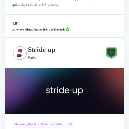
qui a déjà séduit 200+ clients.
4.8
/
5
sur
46 avis clients Authentifiés par Trustfolio
Stride-up
Paris,
Marketing Digital
Production Vidéo
+32