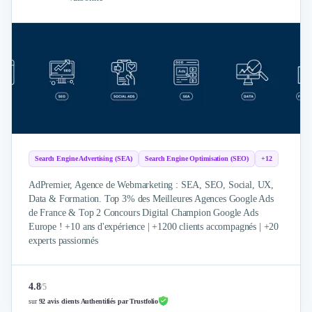
Design Industriel
Packaging & Emballages
Support Client
Téléphonie & Télécommunication
Chatbot
Maintenance et Infogérance
BI, Analytics & Big Data
Graphisme & Illustration
Recherche Utilisateur
Search Engine Advertising (SEA)
Search Engine Optimisation (SEO)
+12
Design Thinking
Stratégie Digitale
AdPremier, Agence de Webmarketing : SEA, SEO, Social, UX,
Développement Logiciel
Data & Formation. Top 3% des Meilleures Agences Google Ads
Création de Site Internet
de France & Top 2 Concours Digital Champion Google Ads
Europe ! +10 ans d'expérience | +1200 clients accompagnés | +20
Développement d'Application Mobile
experts passionnés
Développement E-commerce
Direction Artistique
Cybersécurité
4.8
/
5
Logiciel E-Commerce
sur
92 avis clients Authentifiés par Trustfolio