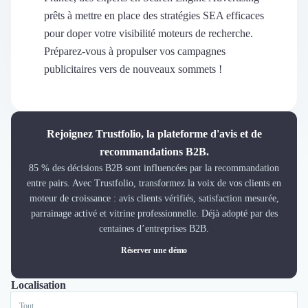
Découvrir
prêts à mettre en place des stratégies SEA efficaces
Découvrir
pour doper votre visibilité moteurs de recherche.
Découvrir
Préparez-vous à propulser vos campagnes
Découvrir le média
publicitaires vers de nouveaux sommets !
Tarifs
Demander une démo
Connexion
Cabinet de Recrutement
Rejoignez Trustfolio, la plateforme d'avis et de
Intérim
recommandations B2B.
Formation
85 % des décisions B2B sont influencées par la recommandation
Teambuilding
entre pairs. Avec Trustfolio, transformez la voix de vos clients en
Marque Employeur
moteur de croissance : avis clients vérifiés, satisfaction mesurée,
Conseil en Management et Organisation
parrainage activé et vitrine professionnelle. Déjà adopté par des
Gestion paie
centaines d’entreprises B2B.
Qualité de Vie au Travail (QVT)
Réserver une démo
Portage Salarial
Responsabilité Sociétale des Entreprises (RSE)
Localisation
Tout
Lyon
Paris
Nantes
Marseille
Toulouse
Bordeaux
Lille
Nice
Marketplace de freelance
Coaching