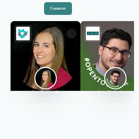
Contacter
Voir le site
Aurélie Capelli
Jean-Eudes Sanson
Cheffe de projet digital chez
Président Fondateur – Founde
Gymnase Du Management
CEO chez
DCG.media
4.5
4.5
/
5
/
5