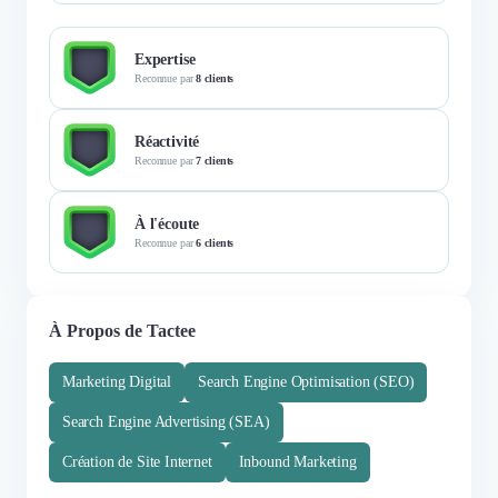
Expertise
Reconnue par
8 clients
Réactivité
Reconnue par
7 clients
À l'écoute
Reconnue par
6 clients
À Propos de Tactee
Marketing Digital
Search Engine Optimisation (SEO)
Search Engine Advertising (SEA)
Création de Site Internet
Inbound Marketing