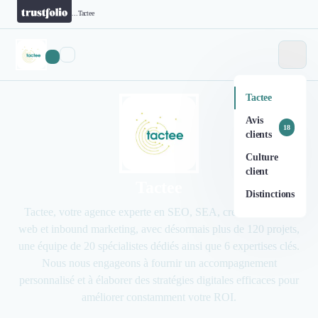
...
Tactee
Tactee
Avis
18
clients
Culture
client
Tactee
Distinctions
Tactee, votre agence experte en SEO, SEA, création de sites
web et inbound marketing, avec désormais plus de 120 projets,
une équipe de 20 spécialistes dédiés ainsi que 6 expertises clés.
Nous nous engageons à fournir un accompagnement
personnalisé et à élaborer des stratégies digitales efficaces pour
améliorer constamment votre ROI.