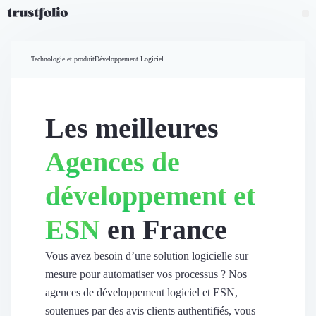
Pourquoi Trustfolio ?
Mesure de satisfaction
Technologie et produit
Développement Logiciel
Accueil
Collecte d'avis vérifiés B2B
Collecte d’avis Google
Import d'avis existants
Les meilleures
Widgets d'avis
Partage d’avis multicanal
Agences de
Cas client
Vidéo de témoignage
développement et
Parrainage
Intent data
ESN
en France
Révéler le réseau
Vitrine & média
Suivi du ROI
Vous avez besoin d’une solution logicielle sur
Voir tous nos avis clients
mesure pour automatiser vos processus ? Nos
Découvrir
agences de développement logiciel et ESN,
Découvrir
soutenues par des avis clients authentifiés, vous