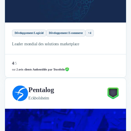
Développement Logiciel
Développement E-commerce
+4
Leader mondial des solutions marketplace
4
/
5
sur
2 avis clients Authentifiés par Trustfolio
Pentalog
Eckbolsheim