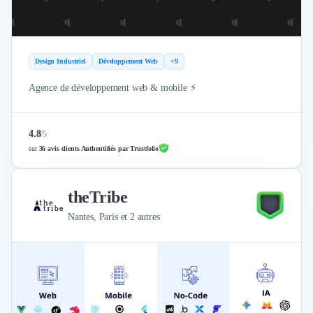
Nettoyage & Ménage
Clubs & Réseaux Professionnels
Espaces de Coworking
Design Industriel
Développement Web
+9
Agence de développement web & mobile ⚡️
4.8
/
5
sur
36 avis clients Authentifiés par Trustfolio
theTribe
Nantes, Paris et 2 autres