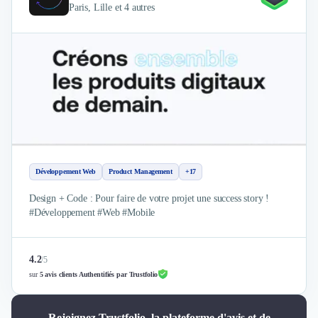
Paris, Lille et 4 autres
Développement Web
Product Management
+17
Design + Code : Pour faire de votre projet une success story !
#Développement #Web #Mobile
4.2
/
5
sur
5 avis clients Authentifiés par Trustfolio
Rejoignez Trustfolio, la plateforme d'avis et de