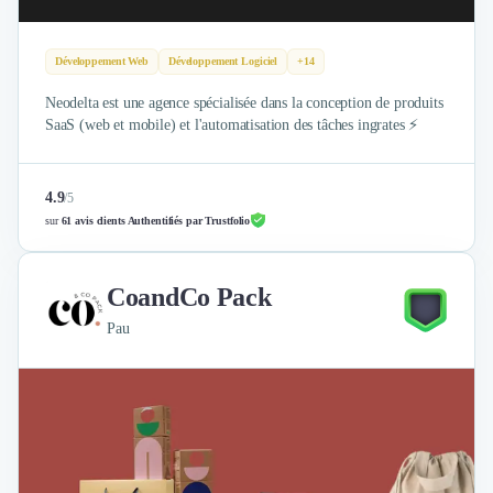
Design Industriel
Packaging & Emballages
Développement Web
Développement Logiciel
+14
Support Client
Téléphonie & Télécommunication
Neodelta est une agence spécialisée dans la conception de produits
Chatbot
SaaS (web et mobile) et l'automatisation des tâches ingrates ⚡
Maintenance et Infogérance
BI, Analytics & Big Data
4.9
/
5
Graphisme & Illustration
sur
61 avis clients Authentifiés par Trustfolio
Recherche Utilisateur
Design Thinking
Stratégie Digitale
CoandCo Pack
Développement Logiciel
Pau
Création de Site Internet
Développement d'Application Mobile
Développement E-commerce
Direction Artistique
Cybersécurité
Logiciel E-Commerce