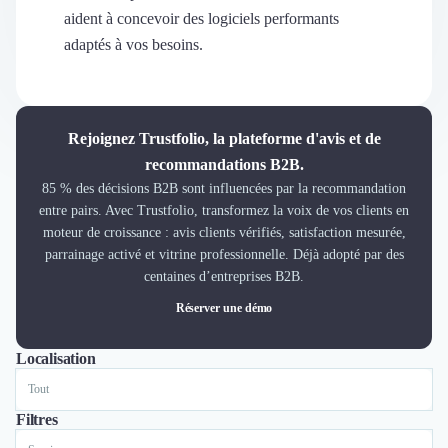
Découvrir
aident à concevoir des logiciels performants
Découvrir
adaptés à vos besoins.
Découvrir
Découvrir le média
Tarifs
Demander une démo
Rejoignez Trustfolio, la plateforme d'avis et de
Connexion
recommandations B2B.
Cabinet de Recrutement
85 % des décisions B2B sont influencées par la recommandation
Intérim
entre pairs. Avec Trustfolio, transformez la voix de vos clients en
Formation
moteur de croissance : avis clients vérifiés, satisfaction mesurée,
Teambuilding
parrainage activé et vitrine professionnelle. Déjà adopté par des
Marque Employeur
centaines d’entreprises B2B.
Conseil en Management et Organisation
Réserver une démo
Gestion paie
Qualité de Vie au Travail (QVT)
Localisation
Tout
Lyon
Paris
Nantes
Marseille
Toulouse
Bordeaux
Lille
Nice
Portage Salarial
Responsabilité Sociétale des Entreprises (RSE)
Marketplace de freelance
Filtres
Coaching