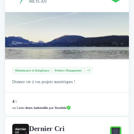
MEYLAN
Maintenance et Infogérance
Product Management
+7
Donnez vie à vos projets numériques !
4
/
5
sur
5 avis clients Authentifiés par Trustfolio
Dernier Cri