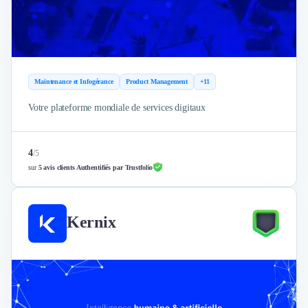
Maintenance et Infogérance
Product Management
+11
Votre plateforme mondiale de services digitaux
4
/
5
sur
5 avis clients Authentifiés par Trustfolio
Kernix