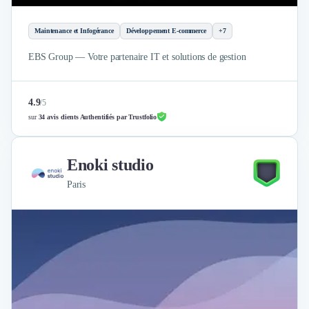
Maintenance et Infogérance
Développement E-commerce
+7
EBS Group — Votre partenaire IT et solutions de gestion
4.9
/
5
sur
34 avis clients Authentifiés par Trustfolio
Enoki studio
Paris