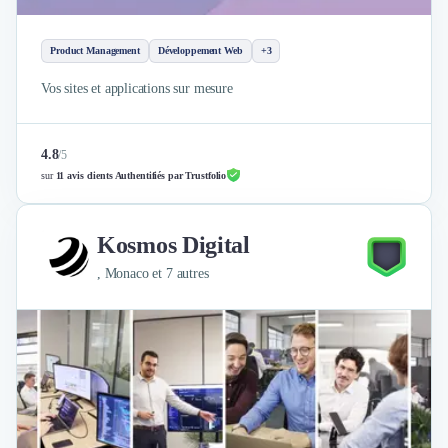
Product Management
Développement Web
+3
Vos sites et applications sur mesure
4.8
/
5
sur
11 avis clients Authentifiés par Trustfolio
Kosmos Digital
, Monaco et 7 autres