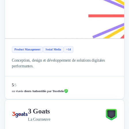
Product Management
Social Media
+14
Conception, design et développement de solutions digitales
performantes.
5
/
5
sur
4 avis clients Authentifiés par Trustfolio
3 Goats
La Courneuve