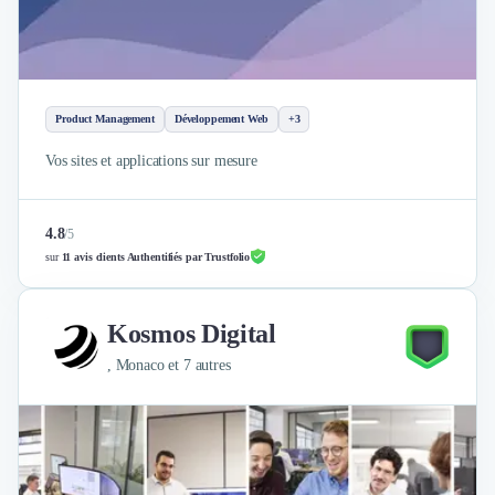
Nettoyage & Ménage
Clubs & Réseaux Professionnels
Espaces de Coworking
Product Management
Développement Web
+3
Vos sites et applications sur mesure
4.8
/
5
sur
11 avis clients Authentifiés par Trustfolio
Kosmos Digital
, Monaco et 7 autres