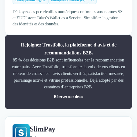
Développement Logiciel
Intelligence Artificielle (IA)
+1
Déployez des portefeuilles numériques conformes aux normes SSI
et EUDI avec Talao’s Wallet as a Service. Simplifiez la gestion
des identités et des données.
Rejoignez Trustfolio, la plateforme d'avis et de
recommandations B2B.
85 % des décisions B2B sont influencées par la recommandation
entre pairs. Avec Trustfolio, transformez la voix de vos clients en
moteur de croissance : avis clients vérifiés, satisfaction mesurée,
parrainage activé et vitrine professionnelle. Déjà adopté par des
centaines d’entreprises B2B.
Réserver une démo
SlimPay