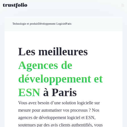
Pourquoi Trustfolio ?
Mesure de satisfaction
Technologie et produit
Développement Logiciel
Paris
Accueil
Collecte d'avis vérifiés B2B
Collecte d’avis Google
Import d'avis existants
Les meilleures
Widgets d'avis
Partage d’avis multicanal
Agences de
Cas client
Vidéo de témoignage
développement et
Parrainage
Intent data
ESN
à Paris
Révéler le réseau
Vitrine & média
Suivi du ROI
Vous avez besoin d’une solution logicielle sur
Voir tous nos avis clients
mesure pour automatiser vos processus ? Nos
Découvrir
agences de développement logiciel et ESN,
Découvrir
soutenues par des avis clients authentifiés, vous