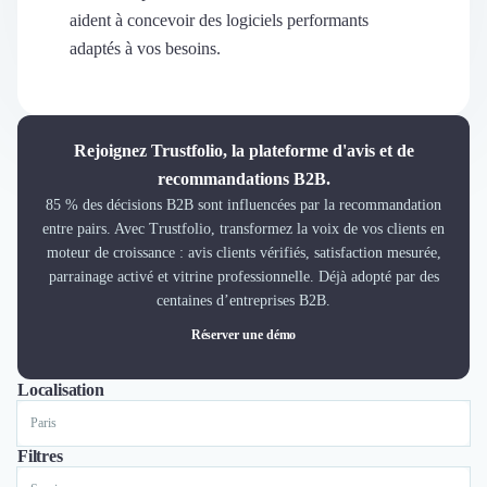
Découvrir
aident à concevoir des logiciels performants
Découvrir
adaptés à vos besoins.
Découvrir
Découvrir le média
Tarifs
Demander une démo
Rejoignez Trustfolio, la plateforme d'avis et de
Connexion
recommandations B2B.
Cabinet de Recrutement
85 % des décisions B2B sont influencées par la recommandation
Intérim
entre pairs. Avec Trustfolio, transformez la voix de vos clients en
Formation
moteur de croissance : avis clients vérifiés, satisfaction mesurée,
Teambuilding
parrainage activé et vitrine professionnelle. Déjà adopté par des
Marque Employeur
centaines d’entreprises B2B.
Conseil en Management et Organisation
Réserver une démo
Gestion paie
Qualité de Vie au Travail (QVT)
Localisation
Tout
Lyon
Paris
Nantes
Marseille
Toulouse
Bordeaux
Lille
Nice
Portage Salarial
Responsabilité Sociétale des Entreprises (RSE)
Marketplace de freelance
Filtres
Coaching