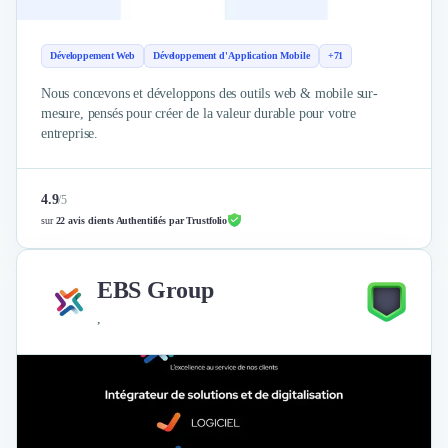
Design Industriel
Packaging & Emballages
Développement Web
Développement d'Application Mobile
+71
Support Client
Téléphonie & Télécommunication
Nous concevons et développons des outils web & mobile sur-
Chatbot
mesure, pensés pour créer de la valeur durable pour votre
entreprise.
Maintenance et Infogérance
BI, Analytics & Big Data
Graphisme & Illustration
4.9
/
5
Recherche Utilisateur
sur
22 avis clients Authentifiés par Trustfolio
Design Thinking
Stratégie Digitale
Développement Logiciel
EBS Group
Création de Site Internet
,
Développement d'Application Mobile
Développement E-commerce
Direction Artistique
Cybersécurité
Logiciel E-Commerce