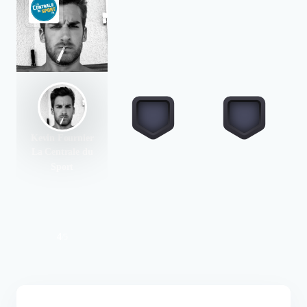
Kevin Fournier
La Centrale du
Sport
4
/
5