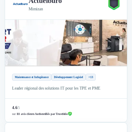
Actuelburo
Mimizan
Maintenance et Infogérance
Développement Logiciel
+13
Leader régional des solutions IT pour les TPE et PME
4.6
/
5
sur
111 avis clients Authentifiés par Trustfolio