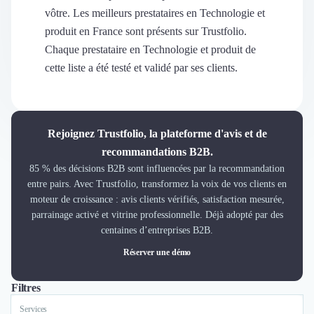
Découvrir
vôtre. Les meilleurs prestataires en Technologie et
Découvrir
produit en France sont présents sur Trustfolio.
Découvrir
Chaque prestataire en Technologie et produit de
Découvrir le média
cette liste a été testé et validé par ses clients.
Tarifs
Demander une démo
Connexion
Cabinet de Recrutement
Rejoignez Trustfolio, la plateforme d'avis et de
Intérim
recommandations B2B.
Formation
85 % des décisions B2B sont influencées par la recommandation
Teambuilding
entre pairs. Avec Trustfolio, transformez la voix de vos clients en
Marque Employeur
moteur de croissance : avis clients vérifiés, satisfaction mesurée,
Conseil en Management et Organisation
parrainage activé et vitrine professionnelle. Déjà adopté par des
Gestion paie
centaines d’entreprises B2B.
Qualité de Vie au Travail (QVT)
Réserver une démo
Portage Salarial
Responsabilité Sociétale des Entreprises (RSE)
Filtres
Marketplace de freelance
Coaching
Services