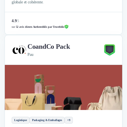
globale et cohérente.
4.9
/
5
sur
52 avis clients Authentifiés par Trustfolio
CoandCo Pack
Pau
Logistique
Packaging & Emballages
+9