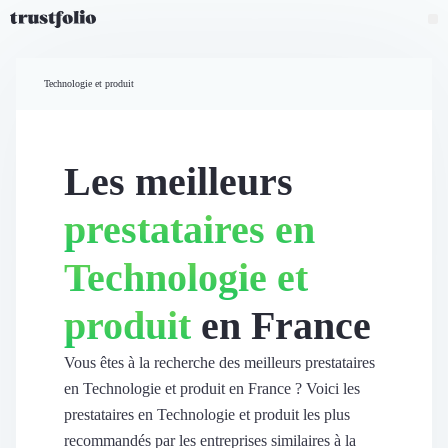
Pourquoi Trustfolio ?
Mesure de satisfaction
Technologie et produit
Accueil
Collecte d'avis vérifiés B2B
Collecte d’avis Google
Import d'avis existants
Les meilleurs
Widgets d'avis
Partage d’avis multicanal
prestataires en
Cas client
Vidéo de témoignage
Technologie et
Parrainage
Intent data
produit
en France
Révéler le réseau
Vitrine & média
Suivi du ROI
Vous êtes à la recherche des meilleurs prestataires
Voir tous nos avis clients
en Technologie et produit en France ? Voici les
Découvrir
prestataires en Technologie et produit les plus
Découvrir
recommandés par les entreprises similaires à la