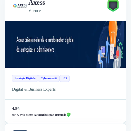
Axess
Valence
Stratégie Digitale
Cybersécurité
+15
Digital & Business Experts
4.8
/
5
sur
75 avis clients Authentifiés par Trustfolio