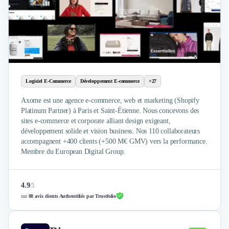
Nettoyage & Ménage
Clubs & Réseaux Professionnels
Espaces de Coworking
Logiciel E-Commerce
Développement E-commerce
+27
Axome est une agence e-commerce, web et marketing (Shopify
Platinum Partner) à Paris et Saint-Étienne. Nous concevons des
sites e-commerce et corporate alliant design exigeant,
développement solide et vision business. Nos 110 collaborateurs
accompagnent +400 clients (+500 M€ GMV) vers la performance.
Membre du European Digital Group.
4.9
/
5
sur
88 avis clients Authentifiés par Trustfolio