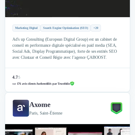
Intelligence Artificielle (IA)
Réalité Virtuelle (VR)
Bureaux d'Entreprise
Déménagement
Marketing Digital
Search Engine Optimisation (SEO)
+20
Impression
Logistique
Ad's up Consulting (European Digital Group) est un cabinet de
Traduction
conseil en performance digitale spécialisé en paid media (SEA,
Traiteur & Restauration
Social Ads, Display Programmatique), forte de ses entités SEO
avec Clustaar et Conseil Régie avec l’agence ÇABOOST.
Conception & Aménagement de Bureaux
Sourcing et Imports
Office Management
4.7
/
5
Développement à l'international
sur
176 avis clients Authentifiés par Trustfolio
Accélérateurs et incubateurs
Autres
Réhabilitation et maintenance
Axome
Gestion Immobilière
Paris, Saint-Étienne
Logiciel PropTech
Courtage en Energie
Désinfection & décontamination