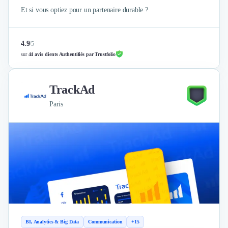
Et si vous optiez pour un partenaire durable ?
4.9
/
5
sur
44 avis clients Authentifiés par Trustfolio
TrackAd
Paris
BI, Analytics & Big Data
Communication
+15