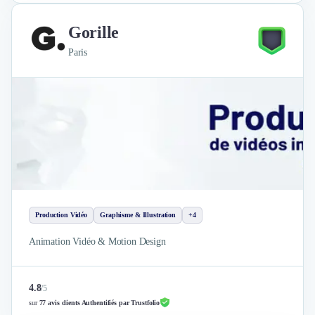
Gorille
Paris
Production Vidéo
Graphisme & Illustration
+4
Animation Vidéo & Motion Design
4.8
/
5
sur
77 avis clients Authentifiés par Trustfolio