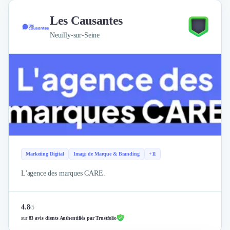
Les Causantes
Neuilly-sur-Seine
Marketing Digital
Image de Marque & Branding
+11
L'agence des marques CARE.
4.8
/
5
sur
83 avis clients Authentifiés par Trustfolio