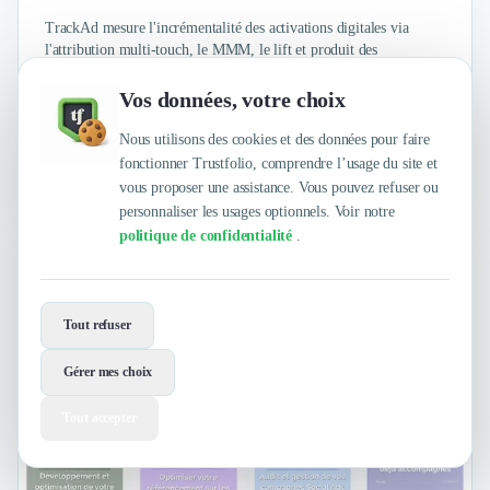
TrackAd mesure l'incrémentalité des activations digitales via
l'attribution multi-touch, le MMM, le lift et produit des
recommandations d'optimisation budgétaire grâce à son IA
prescriptive. Résultat : +21% de CA incrémental en moyenne.
Vos données, votre choix
Nous utilisons des cookies et des données pour faire
fonctionner Trustfolio, comprendre l’usage du site et
4.9
/
5
vous proposer une assistance. Vous pouvez refuser ou
sur
46 avis clients Authentifiés par Trustfolio
personnaliser les usages optionnels. Voir notre
politique de confidentialité
.
datashake
Paris
Tout refuser
Gérer mes choix
Tout accepter