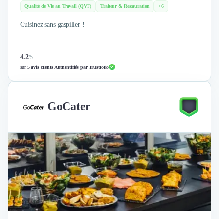
Qualité de Vie au Travail (QVT)
Traiteur & Restauration
+6
Cuisinez sans gaspiller !
4.2
/
5
sur
5 avis clients Authentifiés par Trustfolio
GoCater