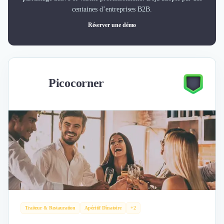
centaines d’entreprises B2B.
Réserver une démo
Picocorner
Traiteur & Restauration
Apéritif Dînatoire
+2