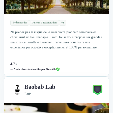
Nettoyage & Ménage
Clubs & Réseaux Professionnels
Espaces de Coworking
Événementiel
Traiteur & Restauration
+1
Ne prenez pas le risque de le rater votre prochain séminaire en
choisissant un lieu inadapté. TeamHouse vous propose ses grandes
maisons de famille entièrement privatisées pour vivre une
expérience participative exceptionnelle. et 100% personnalisée !
4.7
/
5
sur
5 avis clients Authentifiés par Trustfolio
Baobab Lab
Paris