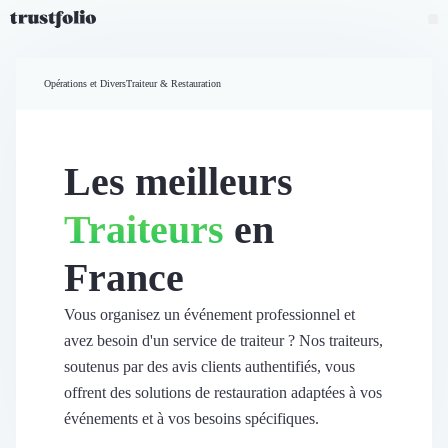
Pourquoi Trustfolio ?
Mesure de satisfaction
Opérations et Divers
Traiteur & Restauration
Accueil
Collecte d'avis vérifiés B2B
Collecte d’avis Google
Import d'avis existants
Les meilleurs
Widgets d'avis
Partage d’avis multicanal
Traiteurs
en
Cas client
Vidéo de témoignage
France
Parrainage
Intent data
Révéler le réseau
Vous organisez un événement professionnel et
Vitrine & média
avez besoin d'un service de traiteur ? Nos traiteurs,
Suivi du ROI
soutenus par des avis clients authentifiés, vous
Voir tous nos avis clients
offrent des solutions de restauration adaptées à vos
Découvrir
événements et à vos besoins spécifiques.
Découvrir