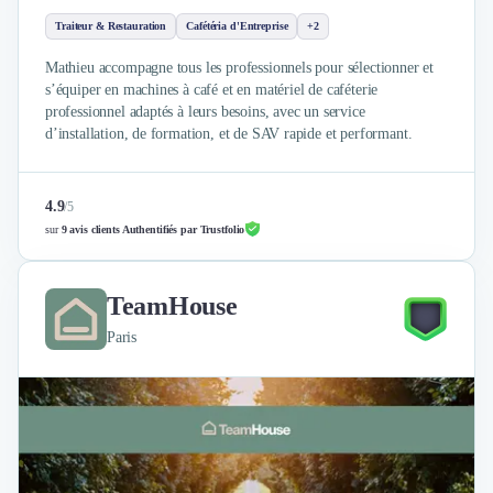
Intelligence Artificielle (IA)
Réalité Virtuelle (VR)
Traiteur & Restauration
Cafétéria d'Entreprise
+2
Bureaux d'Entreprise
Mathieu accompagne tous les professionnels pour sélectionner et
Déménagement
s’équiper en machines à café et en matériel de caféterie
Impression
professionnel adaptés à leurs besoins, avec un service
Logistique
d’installation, de formation, et de SAV rapide et performant.
Traduction
Traiteur & Restauration
4.9
/
5
Conception & Aménagement de Bureaux
sur
9 avis clients Authentifiés par Trustfolio
Sourcing et Imports
Office Management
Développement à l'international
TeamHouse
Accélérateurs et incubateurs
Paris
Autres
Réhabilitation et maintenance
Gestion Immobilière
Logiciel PropTech
Courtage en Energie
Désinfection & décontamination