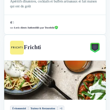
Apéritifs dînatoires, cocktails et buffets artisanaux et fait maison
qui ont du goût
4
/
5
sur
4 avis clients Authentifiés par Trustfolio
Frichti
Événementiel
Traiteur & Restauration
+1