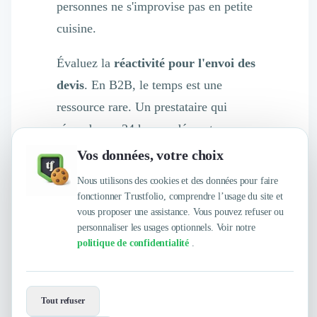
personnes ne s'improvise pas en petite
cuisine.
Évaluez la
réactivité pour l'envoi des
devis
. En B2B, le temps est une
ressource rare. Un prestataire qui
répond sous 24 heures démontre une
organisation solide et un respect du
Vos données, votre choix
client.
Nous utilisons des cookies et des données pour faire
fonctionner Trustfolio, comprendre l’usage du site et
Pour sécuriser vos flux, collaborez avec
vous proposer une assistance. Vous pouvez refuser ou
des
personnaliser les usages optionnels. Voir notre
experts en logistique
politique de confidentialité
.
événementielle
. Ces spécialistes
assurent une
coordination parfaite
entre la préparation en cuisine et le
Tout refuser