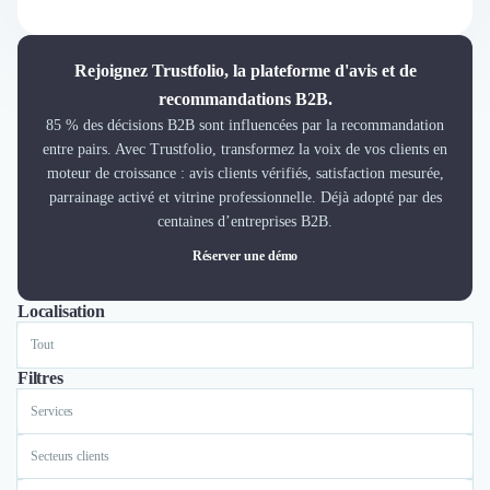
Découvrir
Découvrir
Découvrir
Rejoignez Trustfolio, la plateforme d'avis et de
Découvrir le média
recommandations B2B.
Tarifs
85 % des décisions B2B sont influencées par la recommandation
Demander une démo
entre pairs. Avec Trustfolio, transformez la voix de vos clients en
Connexion
moteur de croissance : avis clients vérifiés, satisfaction mesurée,
Cabinet de Recrutement
parrainage activé et vitrine professionnelle. Déjà adopté par des
Intérim
centaines d’entreprises B2B.
Formation
Réserver une démo
Teambuilding
Marque Employeur
Localisation
Tout
Paris
Conseil en Management et Organisation
Gestion paie
Qualité de Vie au Travail (QVT)
Filtres
Portage Salarial
Services
Responsabilité Sociétale des Entreprises (RSE)
Marketplace de freelance
Secteurs clients
Coaching