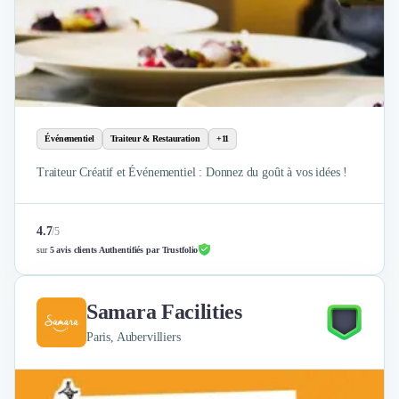
Événementiel
Traiteur & Restauration
+11
Traiteur Créatif et Événementiel : Donnez du goût à vos idées !
4.7
/
5
sur
5 avis clients Authentifiés par Trustfolio
Samara Facilities
Paris, Aubervilliers