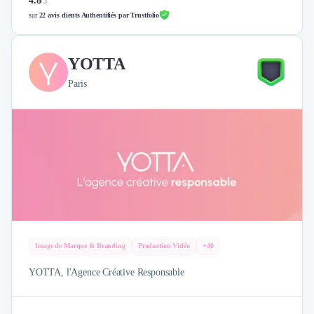
4.8
/
5
sur
22 avis clients Authentifiés par Trustfolio
YOTTA
Paris
Image de Marque & Branding
Production Vidéo
+40
YOTTA, l'Agence Créative Responsable