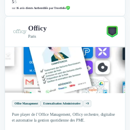
5
/
5
sur
16 avis clients Authentifiés par Trustfolio
Officy
Paris
Office Management
Externalisation Administrative
+9
Pure player de l’Office Management, Officy orchestre, digitalise
et automatise la gestion quotidienne des PME.