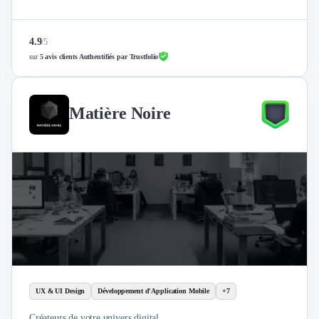
4.9
/
5
sur
5 avis clients Authentifiés par Trustfolio
Matière Noire
UX & UI Design
Développement d'Application Mobile
+7
Créateurs de votre univers digital