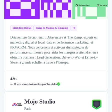
Externalisation Administrative
Direction Financière Externalisée (DAF)
Transactions Services
Restructuring
Droit Commercial
Marketing Digital
Image de Marque & Branding
+8
Droit du Travail
Dataventure Group réunit Dataventure et The Ramp, experts en
Propriété Intellectuelle (IP/IT)
marketing digital et local, data et performance marketing, et
Banque
PRM/CRM. Nous concevons et activons des stratégies de
Gestion de trésorerie
performance sur mesure pour aider les marques à atteindre leurs
Recouvrement
objectifs business : Lead Generation, Drive-to-Web et Drive-to-
Financement de matériel ou équipement
Store, à grande échelle, à travers l’Europe.
Due Diligence
Audit
4.9
/
5
Solutions de Paiement
sur
70 avis clients Authentifiés par Trustfolio
Fiscalité
UX & UI Design
Développement Web
Mojo Studio
Product Management
Paris
Internet of Things (IoT)