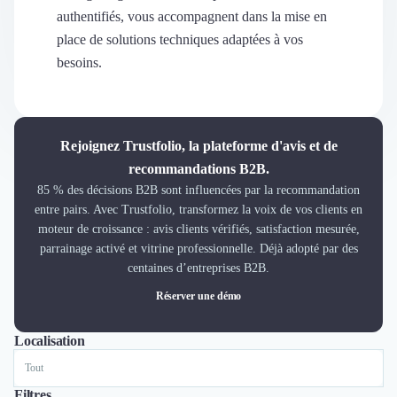
Découvrir
authentifiés, vous accompagnent dans la mise en
Découvrir
place de solutions techniques adaptées à vos
Découvrir
besoins.
Découvrir le média
Tarifs
Demander une démo
Connexion
Rejoignez Trustfolio, la plateforme d'avis et de
Cabinet de Recrutement
recommandations B2B.
Intérim
85 % des décisions B2B sont influencées par la recommandation
Formation
entre pairs. Avec Trustfolio, transformez la voix de vos clients en
Teambuilding
moteur de croissance : avis clients vérifiés, satisfaction mesurée,
Marque Employeur
parrainage activé et vitrine professionnelle. Déjà adopté par des
Conseil en Management et Organisation
centaines d’entreprises B2B.
Gestion paie
Réserver une démo
Qualité de Vie au Travail (QVT)
Portage Salarial
Localisation
Tout
Lyon
Paris
Nantes
Marseille
Toulouse
Bordeaux
Responsabilité Sociétale des Entreprises (RSE)
Marketplace de freelance
Coaching
Filtres