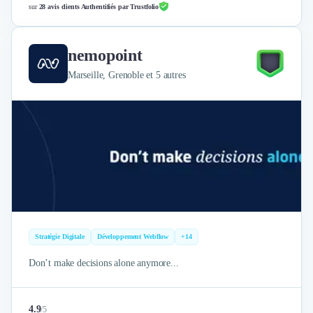
sur
28 avis clients Authentifiés par Trustfolio
nemopoint
Marseille, Grenoble et 5 autres
Stratégie Digitale
Développement Webflow
+14
Don’t make decisions alone anymore...
4.9
/
5