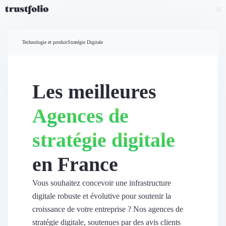
Pourquoi Trustfolio ?
Mesure de satisfaction
Technologie et produit
Stratégie Digitale
Accueil
Collecte d'avis vérifiés B2B
Collecte d’avis Google
Import d'avis existants
Les meilleures
Widgets d'avis
Partage d’avis multicanal
Agences de
Cas client
Vidéo de témoignage
stratégie digitale
Parrainage
Intent data
en France
Révéler le réseau
Vitrine & média
Suivi du ROI
Vous souhaitez concevoir une infrastructure
Voir tous nos avis clients
digitale robuste et évolutive pour soutenir la
Découvrir
croissance de votre entreprise ? Nos agences de
Découvrir
stratégie digitale, soutenues par des avis clients