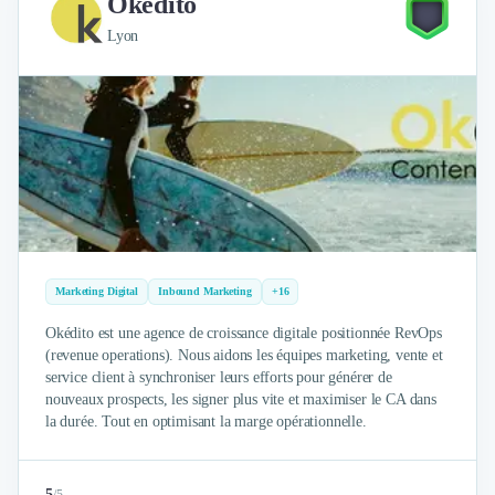
Okédito
Intelligence Artificielle (IA)
Réalité Virtuelle (VR)
Lyon
Bureaux d'Entreprise
Déménagement
Impression
Logistique
Traduction
Traiteur & Restauration
Conception & Aménagement de Bureaux
Sourcing et Imports
Office Management
Développement à l'international
Marketing Digital
Inbound Marketing
+16
Accélérateurs et incubateurs
Okédito est une agence de croissance digitale positionnée RevOps
Autres
(revenue operations). Nous aidons les équipes marketing, vente et
Réhabilitation et maintenance
service client à synchroniser leurs efforts pour générer de
Gestion Immobilière
nouveaux prospects, les signer plus vite et maximiser le CA dans
la durée. Tout en optimisant la marge opérationnelle.
Logiciel PropTech
Courtage en Energie
Désinfection & décontamination
5