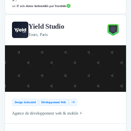
/
5
Nettoyage & Ménage
sur
37 avis clients Authentifiés par Trustfolio
Clubs & Réseaux Professionnels
Espaces de Coworking
Yield Studio
Tours, Paris
Design Industriel
Développement Web
+9
Agence de développement web & mobile ⚡️