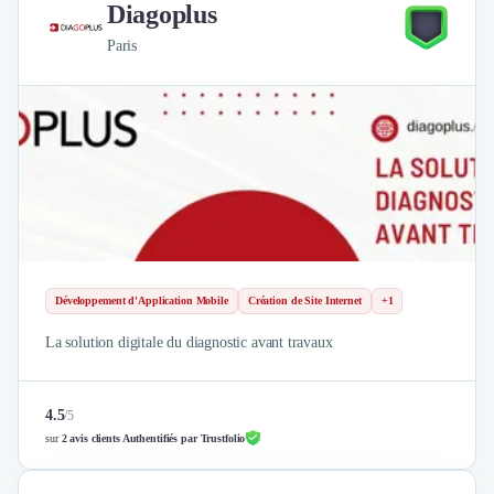
Diagoplus
Paris
Développement d'Application Mobile
Création de Site Internet
+1
La solution digitale du diagnostic avant travaux
4.5
/
5
sur
2 avis clients Authentifiés par Trustfolio