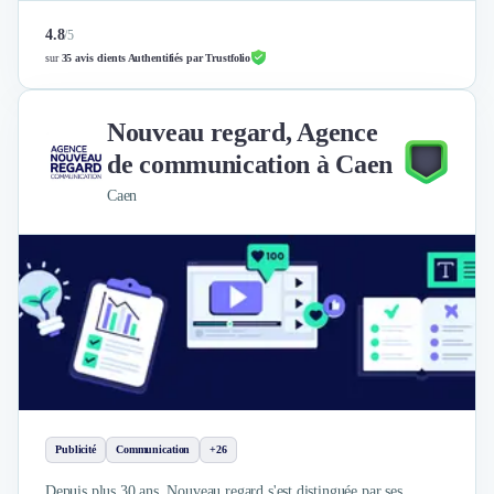
4.8
/
5
sur
35 avis clients Authentifiés par Trustfolio
Nouveau regard, Agence
de communication à Caen
Caen
Publicité
Communication
+26
Depuis plus 30 ans, Nouveau regard s'est distinguée par ses