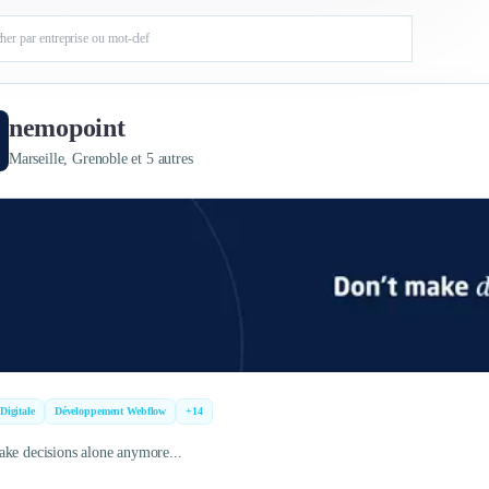
nemopoint
Marseille, Grenoble et 5 autres
 Digitale
Développement Webflow
+14
ke decisions alone anymore...