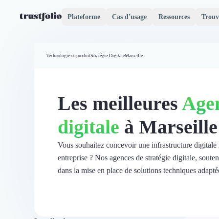
Plateforme
Cas d'usage
Ressources
Trouv
Pourquoi Trustfolio ?
Mesure de satisfaction
Technologie et produit
Stratégie Digitale
Marseille
Accueil
Collecte d'avis vérifiés B2B
Collecte d’avis Google
Import d'avis existants
Les meilleures
Agen
Widgets d'avis
Partage d’avis multicanal
digitale
à Marseille
Cas client
Vidéo de témoignage
Parrainage
Vous souhaitez concevoir une infrastructure digitale 
Intent data
entreprise ? Nos agences de stratégie digitale, soute
Révéler le réseau
dans la mise en place de solutions techniques adapté
Vitrine & média
Suivi du ROI
Voir tous nos avis clients
Découvrir