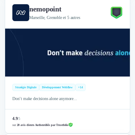
Nettoyage & Ménage
nemopoint
Clubs & Réseaux Professionnels
Espaces de Coworking
Marseille, Grenoble et 5 autres
Stratégie Digitale
Développement Webflow
+14
Don’t make decisions alone anymore...
4.9
/
5
sur
20 avis clients Authentifiés par Trustfolio