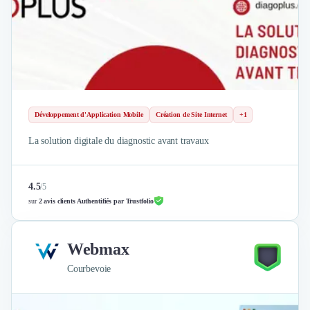
Développement d'Application Mobile
Création de Site Internet
+1
La solution digitale du diagnostic avant travaux
4.5
/
5
sur
2 avis clients Authentifiés par Trustfolio
Webmax
Courbevoie