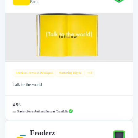
Paris
Relations Presse et Publiques
Marketing Digital
+13
Talk to the world
4.5
/
5
sur
5 avis clients Authentifiés par Trustfolio
Feaderz