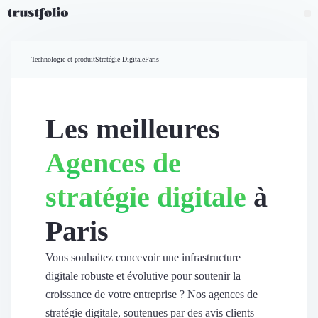
Pourquoi Trustfolio ?
Mesure de satisfaction
Technologie et produit
Stratégie Digitale
Paris
Accueil
Collecte d'avis vérifiés B2B
Collecte d’avis Google
Import d'avis existants
Les meilleures
Widgets d'avis
Partage d’avis multicanal
Agences de
Cas client
Vidéo de témoignage
stratégie digitale
à
Parrainage
Intent data
Paris
Révéler le réseau
Vitrine & média
Suivi du ROI
Vous souhaitez concevoir une infrastructure
Voir tous nos avis clients
digitale robuste et évolutive pour soutenir la
Découvrir
croissance de votre entreprise ? Nos agences de
Découvrir
stratégie digitale, soutenues par des avis clients