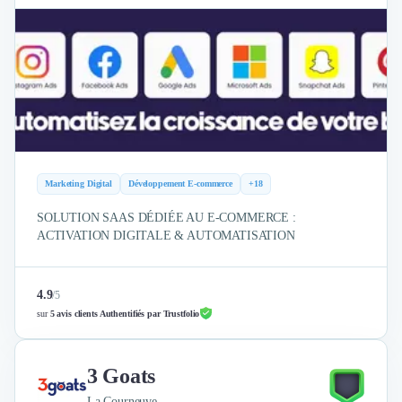
Marketing Digital
Développement E-commerce
+18
SOLUTION SAAS DÉDIÉE AU E-COMMERCE :
ACTIVATION DIGITALE & AUTOMATISATION
4.9
/
5
sur
5 avis clients Authentifiés par Trustfolio
3 Goats
La Courneuve