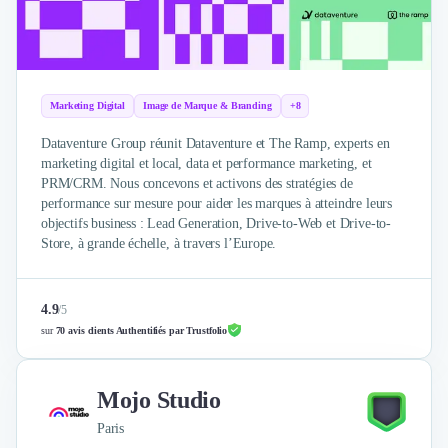
Brand Content
Publicité
Communication
Influence Marketing
Veille commerciale
Marketing Digital
Image de Marque & Branding
+8
Photographie
Salons
Dataventure Group réunit Dataventure et The Ramp, experts en
marketing digital et local, data et performance marketing, et
Études Marketing
PRM/CRM. Nous concevons et activons des stratégies de
Présentations PowerPoint
performance sur mesure pour aider les marques à atteindre leurs
SMS Marketing
objectifs business : Lead Generation, Drive-to-Web et Drive-to-
Email Marketing
Store, à grande échelle, à travers l’Europe.
Data Marketing
Logiciel Marketing
4.9
/
5
Logiciel Commercial
sur
70 avis clients Authentifiés par Trustfolio
Assurance
Expertise Comptable
Subventions & Aides
Mojo Studio
Levée de fonds
Paris
Droit des Affaires