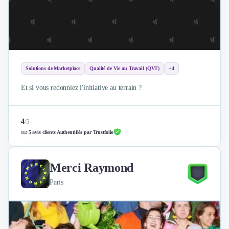
Solutions de Marketplace
Qualité de Vie au Travail (QVT)
+4
Et si vous redonniez l'initiative au terrain ?
4
/
5
sur
5 avis clients Authentifiés par Trustfolio
Merci Raymond
Paris