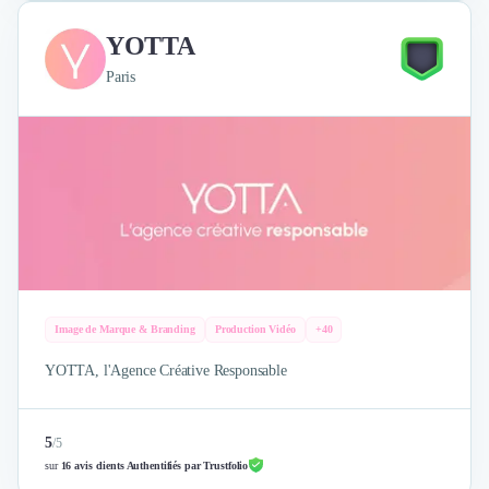
YOTTA
Paris
Image de Marque & Branding
Production Vidéo
+40
YOTTA, l'Agence Créative Responsable
5
/
5
sur
16 avis clients Authentifiés par Trustfolio