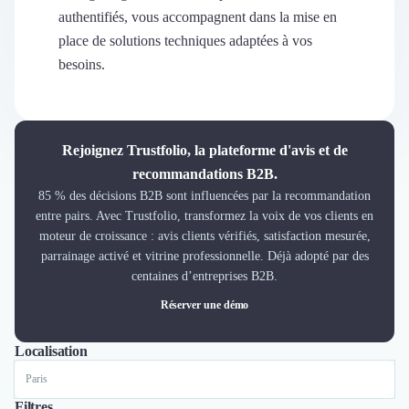
Découvrir
authentifiés, vous accompagnent dans la mise en
Découvrir
place de solutions techniques adaptées à vos
Découvrir
besoins.
Découvrir le média
Tarifs
Demander une démo
Connexion
Rejoignez Trustfolio, la plateforme d'avis et de
Cabinet de Recrutement
recommandations B2B.
Intérim
85 % des décisions B2B sont influencées par la recommandation
Formation
entre pairs. Avec Trustfolio, transformez la voix de vos clients en
Teambuilding
moteur de croissance : avis clients vérifiés, satisfaction mesurée,
Marque Employeur
parrainage activé et vitrine professionnelle. Déjà adopté par des
Conseil en Management et Organisation
centaines d’entreprises B2B.
Gestion paie
Réserver une démo
Qualité de Vie au Travail (QVT)
Portage Salarial
Localisation
Tout
Lyon
Paris
Nantes
Marseille
Toulouse
Bordeaux
Responsabilité Sociétale des Entreprises (RSE)
Marketplace de freelance
Coaching
Filtres