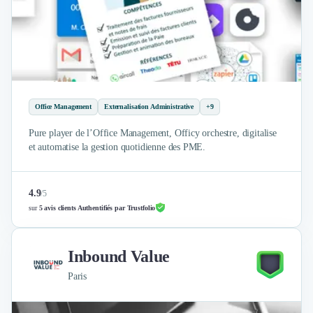
Office Management
Externalisation Administrative
+9
Pure player de l’Office Management, Officy orchestre, digitalise
et automatise la gestion quotidienne des PME.
4.9
/
5
sur
5 avis clients Authentifiés par Trustfolio
Inbound Value
Paris