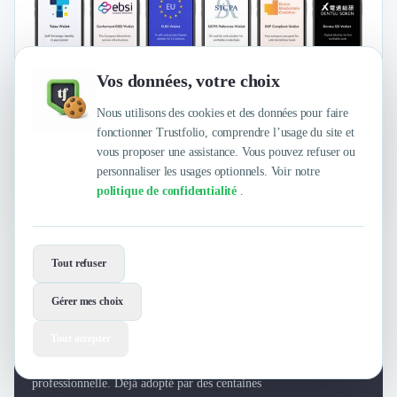
Vos données, votre choix
Nous utilisons des cookies et des données pour faire
Développement Logiciel
Intelligence Artificielle (IA)
+1
fonctionner Trustfolio, comprendre l’usage du site et
Déployez des portefeuilles numériques conformes aux normes SSI
vous proposer une assistance. Vous pouvez refuser ou
et EUDI avec Talao’s Wallet as a Service. Simplifiez la gestion
personnaliser les usages optionnels. Voir notre
des identités et des données.
politique de confidentialité
.
Rejoignez Trustfolio, la plateforme d'avis
et de recommandations B2B.
Tout refuser
85 % des décisions B2B sont influencées par la
Gérer mes choix
recommandation entre pairs. Avec Trustfolio,
Réserver
une
transformez la voix de vos clients en moteur de
démo
Tout accepter
croissance : avis clients vérifiés, satisfaction
mesurée, parrainage activé et vitrine
professionnelle. Déjà adopté par des centaines