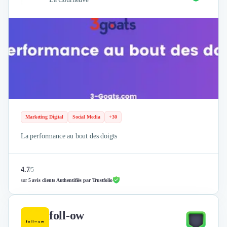
Marketing Digital
Social Media
+30
La performance au bout des doigts
4.7
/
5
sur
5 avis clients Authentifiés par Trustfolio
foll-ow