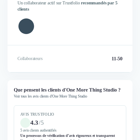
Un collaborateur actif sur Trustfolio
recommandés par 5
clients
OMTS a relevé le challenge de
Grâce à OMTS et aux itérat
développer notre appli iOS
successives, nous avon
complexe en temps très limité et
déployer notre MVP avec su
pour un budget très sympa aux
en respectant les délais et le bu
vues des contraintes.
que nous nous étions fi
11-50
Collaborateurs
Julien Honnart
Sylvain Jaune
Que pensent les clients d'One More Thing Studio ?
CEO
CTO
Voir tous les avis clients d'One More Thing Studio
AVIS TRUSTFOLIO
4.3
/
5
5 avis clients authentifiés
Un processus de vérification d’avis rigoureux et transparent