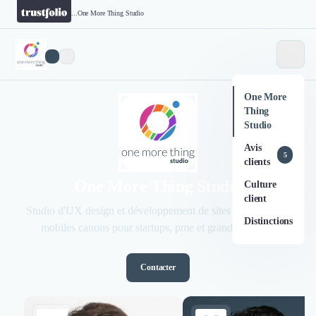
...
One More Thing Studio
One More
Thing
Studio
Avis
5
clients
One More Thing Studio
Culture
client
Studio d'UX design et développement de sites web et d'app
Distinctions
mobiles canons pour startups, pme et grands groupes
Contacter