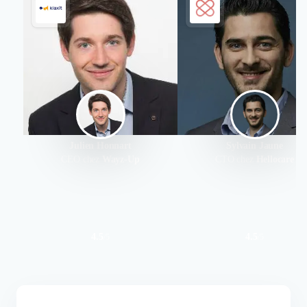
Julien Honnart
Sylvain Jaune
CEO chez
Wayz-Up
CTO chez
Hellocare
4.5
4.5
/
5
/
5
Authentifié le 15/01/2015 par
Authentifié le 20/07/2017 par