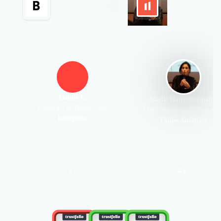
Joanne C.
Naëlle Hadji-Bormann
Directrice du Digital chez
Chief Marketing Officer che
lesBigBoss
FollowAnalytics
5
4.5
/
5
/
5
Authentifié le 12/01/2020 par
Authentifié le 01/11/2019 par