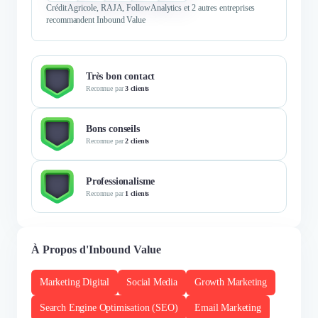
Crédit Agricole, RAJA, FollowAnalytics et 2 autres entreprises
recommandent Inbound Value
Très bon contact
Reconnue par
3 clients
Bons conseils
Reconnue par
2 clients
Professionalisme
Reconnue par
1 clients
À Propos d'Inbound Value
Marketing Digital
Social Media
Growth Marketing
Search Engine Optimisation (SEO)
Email Marketing