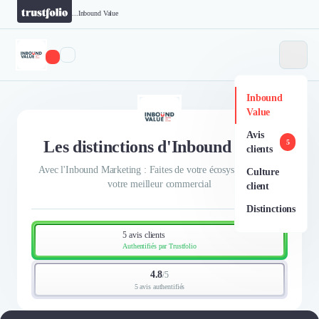
...
Inbound Value
Inbound
Value
Avis
Les distinctions d'Inbound Value
5
clients
Avec l'Inbound Marketing : Faites de votre écosystème digital
Culture
votre meilleur commercial
client
Distinctions
5 avis clients
Authentifiés par Trustfolio
4.8
/
5
5 avis authentifiés