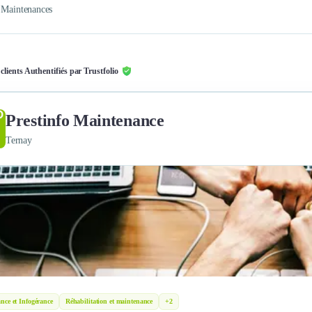
 Maintenances
 clients Authentifiés par Trustfolio
Prestinfo Maintenance
Ternay
nce et Infogérance
Réhabilitation et maintenance
+2