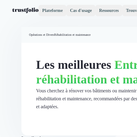
Plateforme
Cas d'usage
Ressources
Trouv
Pourquoi Trustfolio ?
Mesure de satisfaction
Opérations et Divers
Réhabilitation et maintenance
Accueil
Collecte d'avis vérifiés B2B
Collecte d’avis Google
Import d'avis existants
Les meilleures
Entr
Widgets d'avis
Partage d’avis multicanal
réhabilitation et m
Cas client
Vidéo de témoignage
Parrainage
Vous cherchez à rénover vos bâtiments ou maintenir vo
Intent data
réhabilitation et maintenance, recommandées par des a
Révéler le réseau
et adaptées.
Vitrine & média
Suivi du ROI
Voir tous nos avis clients
Découvrir