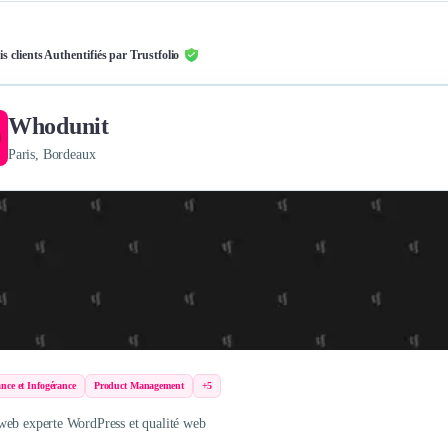
is clients Authentifiés par Trustfolio
Whodunit
Paris, Bordeaux
nce et Infogérance
Product Management
+5
eb experte WordPress et qualité web