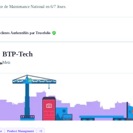
ce de Maintenance National en 6/7 Jours.
 clients Authentifiés par Trustfolio
BTP-Tech
Metz
ue
Product Management
+5