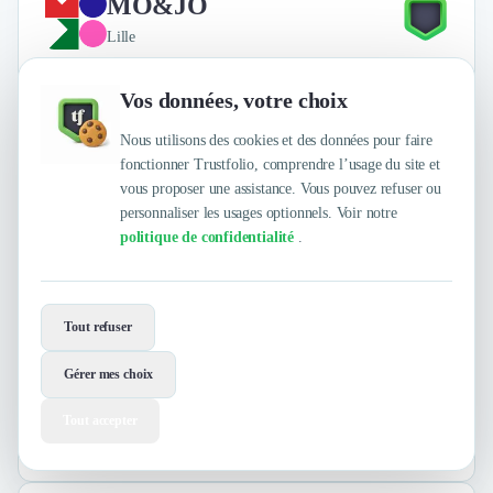
MO&JO
Lille
Vos données, votre choix
Nous utilisons des cookies et des données pour faire
fonctionner Trustfolio, comprendre l’usage du site et
vous proposer une assistance. Vous pouvez refuser ou
personnaliser les usages optionnels. Voir notre
politique de confidentialité
.
Marketing Digital
Inbound Marketing
+24
Tout refuser
Avoir le mojo, c’est un état d’esprit et c’est le quotidien de
l’agence !
Gérer mes choix
Tout accepter
4.8
/
5
sur
5 avis clients Authentifiés par Trustfolio