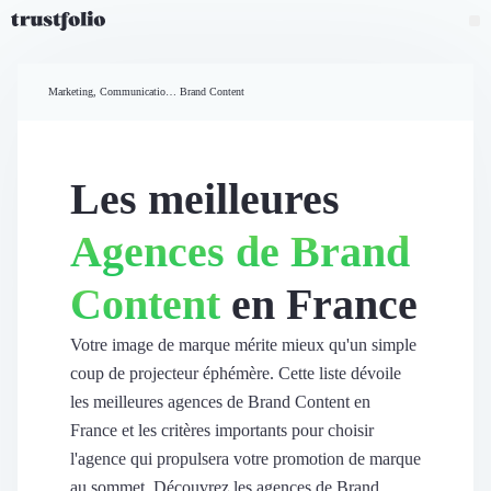
Pourquoi Trustfolio ?
Mesure de satisfaction
Marketing, Communication et Ventes
Brand Content
Accueil
Collecte d'avis vérifiés B2B
Collecte d’avis Google
Import d'avis existants
Les meilleures
Widgets d'avis
Partage d’avis multicanal
Agences de Brand
Cas client
Vidéo de témoignage
Content
en France
Parrainage
Intent data
Révéler le réseau
Votre image de marque mérite mieux qu'un simple
Vitrine & média
coup de projecteur éphémère. Cette liste dévoile
Suivi du ROI
les meilleures agences de Brand Content en
Voir tous nos avis clients
France et les critères importants pour choisir
Découvrir
l'agence qui propulsera votre promotion de marque
Découvrir
au sommet. Découvrez les agences de Brand