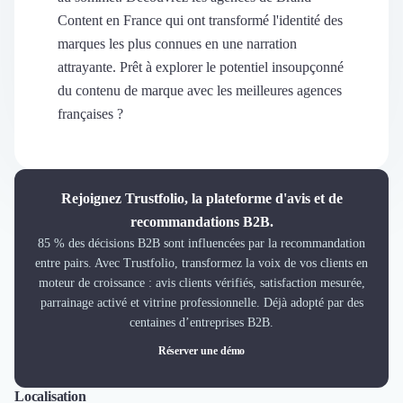
Découvrir
Content en France qui ont transformé l'identité des
Découvrir
marques les plus connues en une narration
Découvrir
attrayante. Prêt à explorer le potentiel insoupçonné
Découvrir le média
du contenu de marque avec les meilleures agences
Tarifs
françaises ?
Demander une démo
Connexion
Cabinet de Recrutement
Intérim
Rejoignez Trustfolio, la plateforme d'avis et de
Formation
recommandations B2B.
Teambuilding
85 % des décisions B2B sont influencées par la recommandation
Marque Employeur
entre pairs. Avec Trustfolio, transformez la voix de vos clients en
Conseil en Management et Organisation
moteur de croissance : avis clients vérifiés, satisfaction mesurée,
Gestion paie
parrainage activé et vitrine professionnelle. Déjà adopté par des
Qualité de Vie au Travail (QVT)
centaines d’entreprises B2B.
Portage Salarial
Réserver une démo
Responsabilité Sociétale des Entreprises (RSE)
Marketplace de freelance
Coaching
Localisation
Tout
Lyon
Paris
Nantes
Marseille
Toulouse
Bordeaux
Lille
Nice