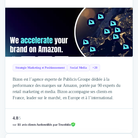
Intelligence Artificielle (IA)
Réalité Virtuelle (VR)
Bureaux d'Entreprise
Déménagement
Impression
Logistique
Traduction
Traiteur & Restauration
Conception & Aménagement de Bureaux
Sourcing et Imports
Strategie Marketing et Positionnement
Social Media
+20
Office Management
Bizon est l’agence experte de Publicis Groupe dédiée à la
Développement à l'international
performance des marques sur Amazon, portée par 90 experts du
Accélérateurs et incubateurs
retail marketing et media. Bizon accompagne ses clients en
Autres
France, leader sur le marché, en Europe et à l’international.
Réhabilitation et maintenance
Gestion Immobilière
Logiciel PropTech
4.8
/
5
sur
111 avis clients Authentifiés par Trustfolio
Courtage en Energie
Désinfection & décontamination