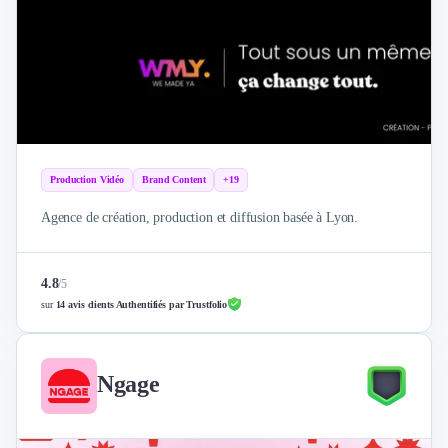
Production Vidéo
Brand Content
+19
Agence de création, production et diffusion basée à Lyon.
4.8
/
5
sur
14 avis clients Authentifiés par Trustfolio
Ngage