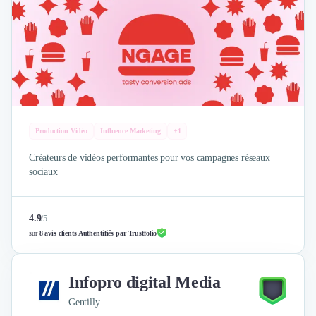
Production Vidéo
Influence Marketing
+1
Créateurs de vidéos performantes pour vos campagnes réseaux
sociaux
4.9
/
5
sur
8 avis clients Authentifiés par Trustfolio
Infopro digital Media
Gentilly