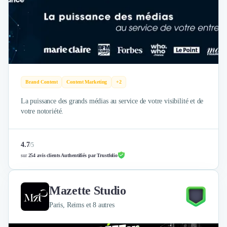
Brand Content
Publicité
Communication
Influence Marketing
Veille commerciale
Photographie
Salons
Brand Content
Content Marketing
+2
Études Marketing
Présentations PowerPoint
La puissance des grands médias au service de votre visibilité et de
SMS Marketing
votre notoriété.
Email Marketing
Data Marketing
4.7
/
5
Logiciel Marketing
sur
254 avis clients Authentifiés par Trustfolio
Logiciel Commercial
Assurance
Expertise Comptable
Mazette Studio
Subventions & Aides
Paris, Reims et 8 autres
Levée de fonds
Droit des Affaires