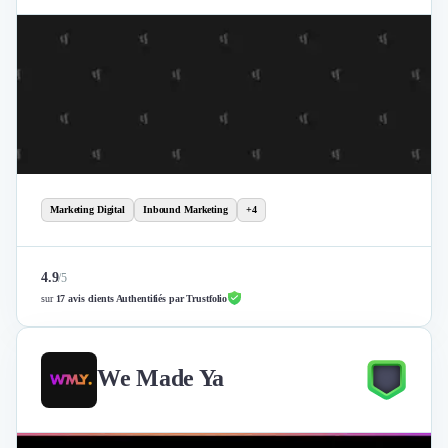
Marketing Digital
Inbound Marketing
+4
4.9
/
5
sur
17 avis clients Authentifiés par Trustfolio
We Made Ya