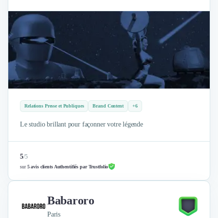
Relations Presse et Publiques
Brand Content
+6
Le studio brillant pour façonner votre légende
5
/
5
sur
5 avis clients Authentifiés par Trustfolio
Babaroro
Paris