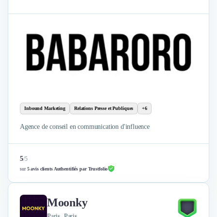
Inbound Marketing
Relations Presse et Publiques
+6
Agence de conseil en communication d'influence
5
/
5
sur
5 avis clients Authentifiés par Trustfolio
Moonky
Paris, Paris