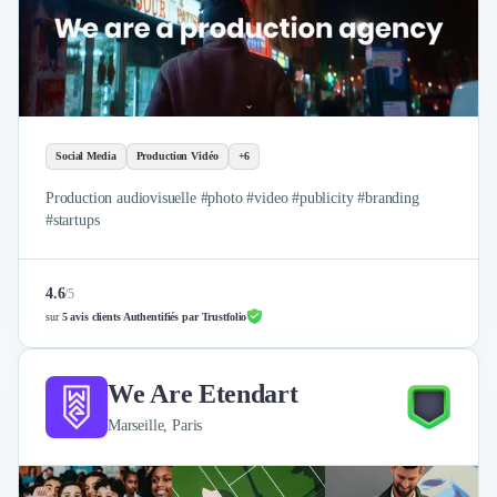
Social Media
Production Vidéo
+6
Production audiovisuelle #photo #video #publicity #branding
#startups
4.6
/
5
sur
5 avis clients Authentifiés par Trustfolio
We Are Etendart
Marseille, Paris