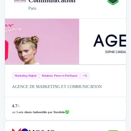
Communication
Paris
Marketing Digital
Relations Presse et Publiques
+11
AGENCE DE MARKETING ET COMMUNICATION
4.7
/
5
sur
5 avis clients Authentifiés par Trustfolio