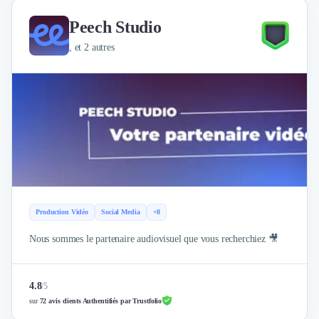
Peech Studio
, et 2 autres
Production Vidéo
Social Media
+8
Nous sommes le partenaire audiovisuel que vous recherchiez 🎥
4.8
/
5
sur
72 avis clients Authentifiés par Trustfolio