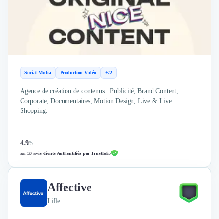
Social Media
Production Vidéo
+22
Agence de création de contenus : Publicité, Brand Content,
Corporate, Documentaires, Motion Design, Live & Live
Shopping.
4.9
/
5
sur
53 avis clients Authentifiés par Trustfolio
Affective
Lille