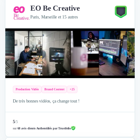
Nettoyage & Ménage
EO Be Creative
Clubs & Réseaux Professionnels
Paris, Marseille et 15 autres
Espaces de Coworking
Production Vidéo
Brand Content
+25
De très bonnes vidéos, ça change tout !
5
/
5
sur
68 avis clients Authentifiés par Trustfolio