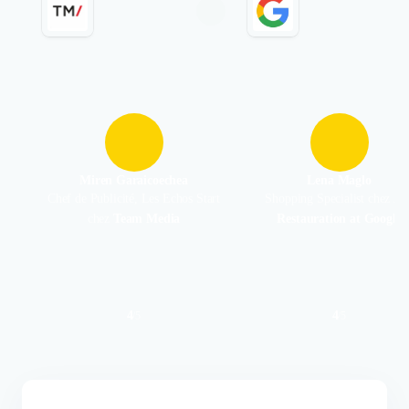
Miren Garaicoechea
Lena Maglo
Chef de Publicité, Les Echos Start
Shopping Specialist chez
Ap
chez
Team Media
Restauration at Google
4
4
/
5
/
5