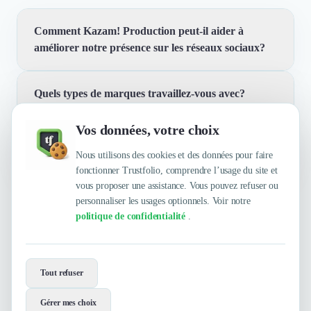
Comment Kazam! Production peut-il aider à
améliorer notre présence sur les réseaux sociaux?
Quels types de marques travaillez-vous avec?
Nous créons des contenus qui captent l'attention et
engagent votre audience sur les réseaux sociaux. Notre
Vos données, votre choix
approche combine créativité et stratégie pour maximiser
Quelles sont les principales qualités que leur
Nous travaillons avec des marques de toutes tailles, des
l'impact de vos campagnes.
reconnaissent leurs clients ?
Nous utilisons des cookies et des données pour faire
startups aux grandes entreprises, pour les aider à
fonctionner Trustfolio, comprendre l’usage du site et
raconter des histoires uniques qui résonnent avec leur
vous proposer une assistance. Vous pouvez refuser ou
audience. Notre objectif est de vous aider à rester
personnaliser les usages optionnels. Voir notre
Trustfolio a authentifié les feedbacks suivants : Super
pertinent culturellement et à performer dans un paysage
politique de confidentialité
.
équipe, Experts de la vidéo digitale, Créatifs &
médiatique en constante évolution.
innovants, Excellents résultats, Pro et organisés,
Réactivité, Accompagnement, Experts en vidéo,
Envie de travailler avec Kazam!
Créativité, Pointus
Production ?
Tout refuser
Contactez-les maintenant !
Gérer mes choix