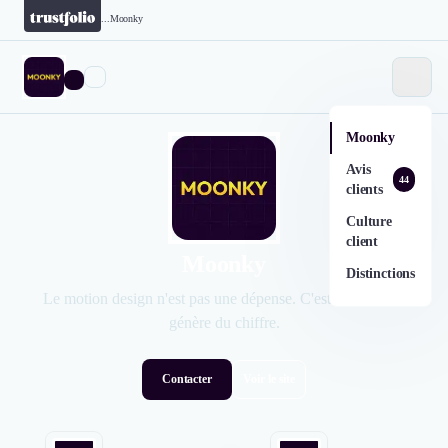
...
Moonky
Moonky
Avis
44
clients
Culture
client
Moonky
Distinctions
Le motion design n'est pas une dépense. C'est un actif qui
génère du chiffre.
Contacter
Voir le site