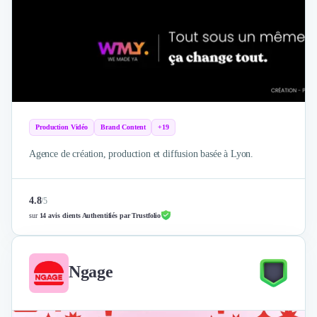
Production Vidéo
Brand Content
+19
Agence de création, production et diffusion basée à Lyon.
4.8
/
5
sur
14 avis clients Authentifiés par Trustfolio
Ngage