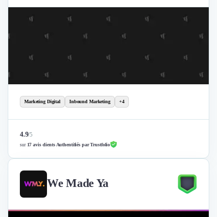
Marketing Digital
Inbound Marketing
+4
4.9
/
5
sur
17 avis clients Authentifiés par Trustfolio
We Made Ya