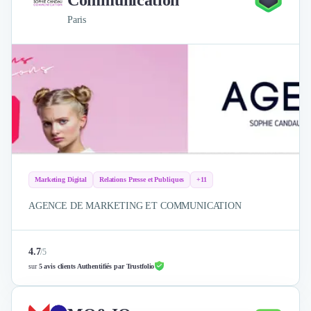
Communication
Paris
Marketing Digital
Relations Presse et Publiques
+11
AGENCE DE MARKETING ET COMMUNICATION
4.7
/
5
sur
5 avis clients Authentifiés par Trustfolio