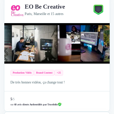
Nettoyage & Ménage
EO Be Creative
Clubs & Réseaux Professionnels
Paris, Marseille et 15 autres
Espaces de Coworking
Production Vidéo
Brand Content
+25
De très bonnes vidéos, ça change tout !
5
/
5
sur
68 avis clients Authentifiés par Trustfolio