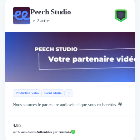
Peech Studio
, et 2 autres
Production Vidéo
Social Media
+8
Nous sommes le partenaire audiovisuel que vous recherchiez 🎥
4.8
/
5
sur
72 avis clients Authentifiés par Trustfolio