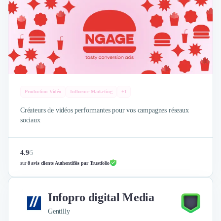
Production Vidéo
Influence Marketing
+1
Créateurs de vidéos performantes pour vos campagnes réseaux
sociaux
4.9
/
5
sur
8 avis clients Authentifiés par Trustfolio
Infopro digital Media
Gentilly