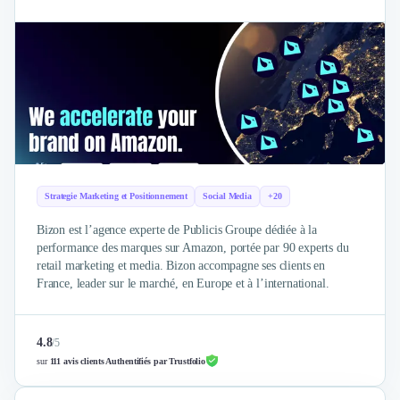
Intelligence Artificielle (IA)
Réalité Virtuelle (VR)
Bureaux d'Entreprise
Déménagement
Impression
Logistique
Traduction
Traiteur & Restauration
Conception & Aménagement de Bureaux
Sourcing et Imports
Strategie Marketing et Positionnement
Social Media
+20
Office Management
Bizon est l’agence experte de Publicis Groupe dédiée à la
Développement à l'international
performance des marques sur Amazon, portée par 90 experts du
Accélérateurs et incubateurs
retail marketing et media. Bizon accompagne ses clients en
Autres
France, leader sur le marché, en Europe et à l’international.
Réhabilitation et maintenance
Gestion Immobilière
Logiciel PropTech
4.8
/
5
sur
111 avis clients Authentifiés par Trustfolio
Courtage en Energie
Désinfection & décontamination