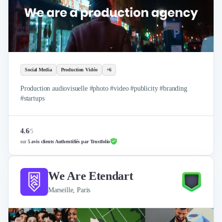
Social Media
Production Vidéo
+6
Production audiovisuelle #photo #video #publicity #branding
#startups
4.6
/
5
sur
5 avis clients Authentifiés par Trustfolio
We Are Etendart
Marseille, Paris