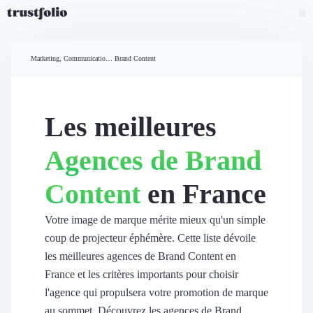
Pourquoi Trustfolio ?
Mesure de satisfaction
Marketing, Communication et Ventes
Brand Content
Accueil
Collecte d'avis vérifiés B2B
Collecte d’avis Google
Import d'avis existants
Les meilleures
Widgets d'avis
Partage d’avis multicanal
Agences de Brand
Cas client
Vidéo de témoignage
Content
en France
Parrainage
Intent data
Révéler le réseau
Votre image de marque mérite mieux qu'un simple
Vitrine & média
coup de projecteur éphémère. Cette liste dévoile
Suivi du ROI
les meilleures agences de Brand Content en
Voir tous nos avis clients
France et les critères importants pour choisir
Découvrir
l'agence qui propulsera votre promotion de marque
Découvrir
au sommet. Découvrez les agences de Brand