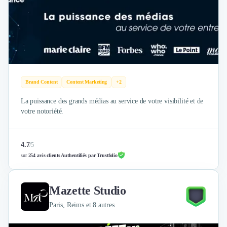
Brand Content
Publicité
Communication
Influence Marketing
Veille commerciale
Photographie
Salons
Brand Content
Content Marketing
+2
Études Marketing
Présentations PowerPoint
La puissance des grands médias au service de votre visibilité et de
SMS Marketing
votre notoriété.
Email Marketing
Data Marketing
4.7
/
5
Logiciel Marketing
sur
254 avis clients Authentifiés par Trustfolio
Logiciel Commercial
Assurance
Expertise Comptable
Mazette Studio
Subventions & Aides
Paris, Reims et 8 autres
Levée de fonds
Droit des Affaires