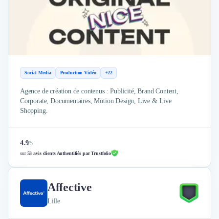
Social Media
Production Vidéo
+22
Agence de création de contenus : Publicité, Brand Content,
Corporate, Documentaires, Motion Design, Live & Live
Shopping.
4.9
/
5
sur
53 avis clients Authentifiés par Trustfolio
Affective
Lille