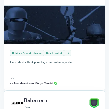
Relations Presse et Publiques
Brand Content
+6
Le studio brillant pour façonner votre légende
5
/
5
sur
5 avis clients Authentifiés par Trustfolio
Babaroro
Paris