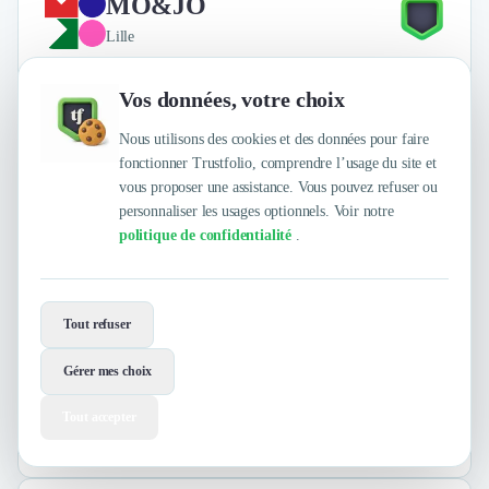
MO&JO
Lille
Vos données, votre choix
Nous utilisons des cookies et des données pour faire
fonctionner Trustfolio, comprendre l’usage du site et
vous proposer une assistance. Vous pouvez refuser ou
personnaliser les usages optionnels. Voir notre
politique de confidentialité
.
Marketing Digital
Inbound Marketing
+24
Tout refuser
Avoir le mojo, c’est un état d’esprit et c’est le quotidien de
l’agence !
Gérer mes choix
Tout accepter
4.8
/
5
sur
5 avis clients Authentifiés par Trustfolio