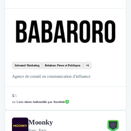
Inbound Marketing
Relations Presse et Publiques
+6
Agence de conseil en communication d'influence
5
/
5
sur
5 avis clients Authentifiés par Trustfolio
Moonky
Paris, Paris