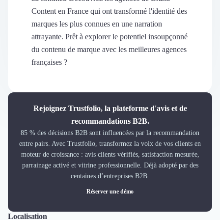
Découvrir
Content en France qui ont transformé l'identité des
Découvrir
marques les plus connues en une narration
Découvrir
attrayante. Prêt à explorer le potentiel insoupçonné
Découvrir le média
du contenu de marque avec les meilleures agences
Tarifs
françaises ?
Demander une démo
Connexion
Cabinet de Recrutement
Intérim
Rejoignez Trustfolio, la plateforme d'avis et de
Formation
recommandations B2B.
Teambuilding
85 % des décisions B2B sont influencées par la recommandation
Marque Employeur
entre pairs. Avec Trustfolio, transformez la voix de vos clients en
Conseil en Management et Organisation
moteur de croissance : avis clients vérifiés, satisfaction mesurée,
Gestion paie
parrainage activé et vitrine professionnelle. Déjà adopté par des
Qualité de Vie au Travail (QVT)
centaines d’entreprises B2B.
Portage Salarial
Réserver une démo
Responsabilité Sociétale des Entreprises (RSE)
Marketplace de freelance
Coaching
Localisation
Tout
Lyon
Paris
Nantes
Marseille
Toulouse
Bordeaux
Lille
Nice