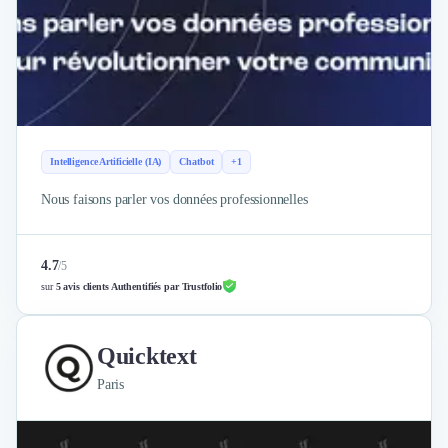
Intelligence Artificielle (IA)
Chatbot
+1
Nous faisons parler vos données professionnelles
4.7
/
5
sur
5 avis clients Authentifiés par Trustfolio
Quicktext
Paris