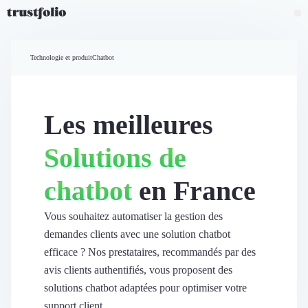
Pourquoi Trustfolio ?
Mesure de satisfaction
Technologie et produit
Chatbot
Accueil
Collecte d'avis vérifiés B2B
Collecte d’avis Google
Import d'avis existants
Les meilleures
Widgets d'avis
Partage d’avis multicanal
Solutions de
Cas client
Vidéo de témoignage
chatbot
en France
Parrainage
Intent data
Révéler le réseau
Vous souhaitez automatiser la gestion des
Vitrine & média
demandes clients avec une solution chatbot
Suivi du ROI
efficace ? Nos prestataires, recommandés par des
Voir tous nos avis clients
avis clients authentifiés, vous proposent des
Découvrir
solutions chatbot adaptées pour optimiser votre
Découvrir
support client.