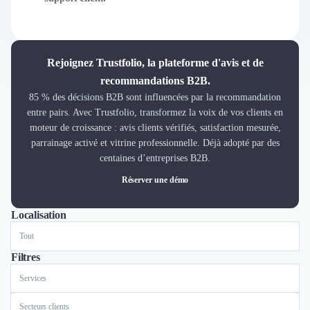
Découvrir
Découvrir
Découvrir
Découvrir le média
Rejoignez Trustfolio, la plateforme d'avis et de
Tarifs
recommandations B2B.
Demander une démo
85 % des décisions B2B sont influencées par la recommandation
Connexion
entre pairs. Avec Trustfolio, transformez la voix de vos clients en
Cabinet de Recrutement
moteur de croissance : avis clients vérifiés, satisfaction mesurée,
Intérim
parrainage activé et vitrine professionnelle. Déjà adopté par des
Formation
centaines d’entreprises B2B.
Teambuilding
Réserver une démo
Marque Employeur
Conseil en Management et Organisation
Localisation
Tout
Lyon
Paris
Nantes
Bordeaux
Lille
Gestion paie
Qualité de Vie au Travail (QVT)
Portage Salarial
Filtres
Responsabilité Sociétale des Entreprises (RSE)
Services
Marketplace de freelance
Coaching
Secteurs clients