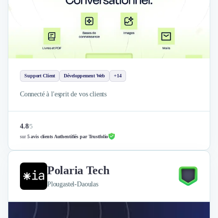
Nettoyage & Ménage
Clubs & Réseaux Professionnels
Espaces de Coworking
Support Client
Développement Web
+14
Connecté à l'esprit de vos clients
4.8
/
5
sur
5 avis clients Authentifiés par Trustfolio
Polaria Tech
Plougastel-Daoulas