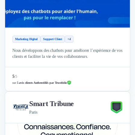
Intelligence Artificielle (IA)
Réalité Virtuelle (VR)
Bureaux d'Entreprise
Déménagement
Impression
Logistique
Marketing Digital
Support Client
+4
Traduction
Traiteur & Restauration
Nous développons des chatbots pour améliorer l’expérience de vos
clients et faciliter la vie de vos collaborateurs.
Conception & Aménagement de Bureaux
Sourcing et Imports
Office Management
5
/
5
Développement à l'international
sur
5 avis clients Authentifiés par Trustfolio
Accélérateurs et incubateurs
Autres
Réhabilitation et maintenance
Smart Tribune
Gestion Immobilière
Paris
Logiciel PropTech
Courtage en Energie
Désinfection & décontamination