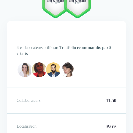
Tech & Produit
Tech & Produit
T3 2022
T1 2021
pour la mise en œuvre d'une so
Nous avons effectué une
FAQ centralisée, pratique, 
intégration de la FAQ avec le
et personnalisable en fo
module Smart Push. En plein
contexte (pages, parcours cl
contexte sanitaire la FAQ a été un
Nos clients trouvent les réponse
relais d'information clés ce qui a
questions plus facilement. Le
été très positif.
Marketing peuvent éditer, mett
4 collaborateurs actifs sur Trustfolio
recommandés par 5
et suivre la performance des qu
clients
réponses très si
Laetitia Angot
Jérémie Croyère
Head of Customer Experience
Chief Marketing & Product Officer
11-50
Collaborateurs
Paris
Localisation