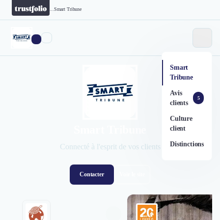
...
Smart Tribune
Smart
Tribune
Avis
5
clients
Culture
Smart Tribune
client
Distinctions
Connecté à l'esprit de vos clients
Contacter
Voir le site