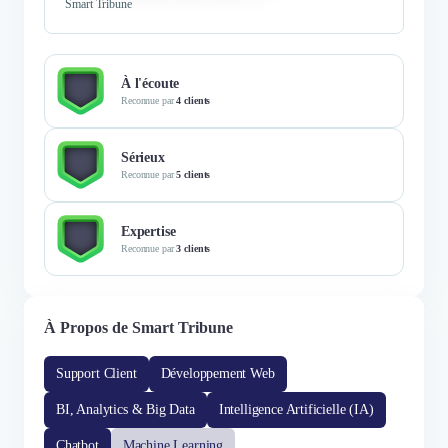
Smart Tribune
À l'écoute
Reconnue par
4 clients
Sérieux
Reconnue par
5 clients
Expertise
Reconnue par
3 clients
À Propos de Smart Tribune
Support Client
Développement Web
BI, Analytics & Big Data
Intelligence Artificielle (IA)
Chatbot
Machine Learning