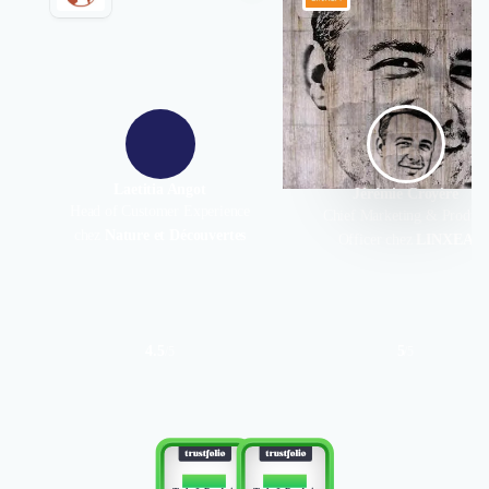
Laetitia Angot
Jérémie Croyère
Head of Customer Experience
Chief Marketing & Product
chez
Nature et Découvertes
Officer chez
LINXEA
4.5
5
/
5
/
5
Authentifié le 16/02/2021 par
Authentifié le 10/02/202
TOP 10
TOP 10
Nous avons fait appel à Smar