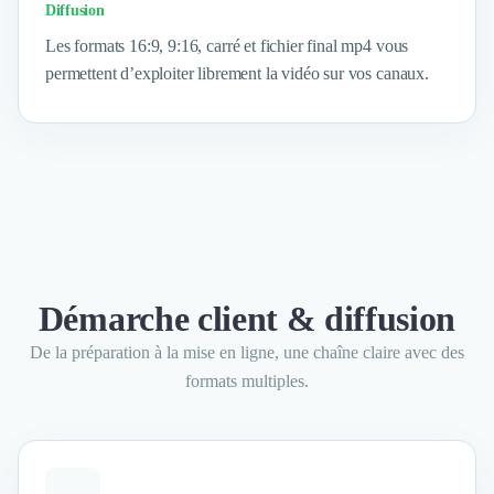
Brand Content
Diffusion
Publicité
Les formats 16:9, 9:16, carré et fichier final mp4 vous
Communication
permettent d’exploiter librement la vidéo sur vos canaux.
Influence Marketing
Veille commerciale
Photographie
Salons
Études Marketing
Présentations PowerPoint
SMS Marketing
Email Marketing
Data Marketing
Démarche client & diffusion
Logiciel Marketing
Logiciel Commercial
De la préparation à la mise en ligne, une chaîne claire avec des
Assurance
formats multiples.
Expertise Comptable
Subventions & Aides
Levée de fonds
Droit des Affaires