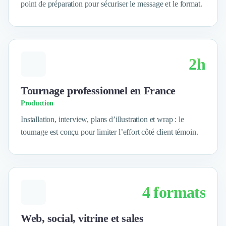
point de préparation pour sécuriser le message et le format.
Logiciel SIRH
Logiciel de Gestion des Recrutements (ATS)
Solutions pour CSE
Marketing Digital
Inbound Marketing
2h
Image de Marque & Branding
Relations Presse et Publiques
Tournage professionnel en France
Prospection Commerciale
Production
Production Vidéo
Goodies et Cadeaux d'affaires
Installation, interview, plans d’illustration et wrap : le
Événementiel
tournage est conçu pour limiter l’effort côté client témoin.
Strategie Marketing et Positionnement
Search Engine Advertising (SEA)
Social Ads
Search Engine Optimisation (SEO)
4 formats
Social Media
Growth Marketing
Marketing Automation
Web, social, vitrine et sales