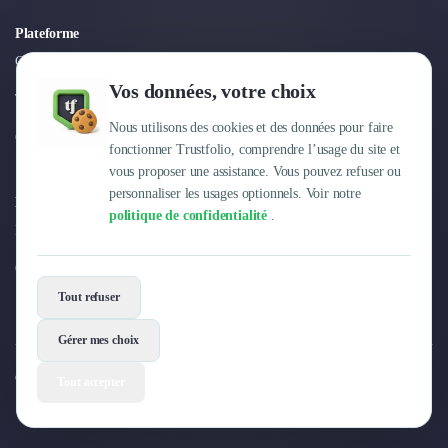
Plateforme
Connexion
Vos données, votre choix
Tarifs
Nous utilisons des cookies et des données pour faire
Centre d'aide
fonctionner Trustfolio, comprendre l’usage du site et
vous proposer une assistance. Vous pouvez refuser ou
personnaliser les usages optionnels. Voir notre
Entreprise
politique de confidentialité
.
Pourquoi Trustfolio ?
Offres d'emploi
Tout refuser
Gérer mes choix
© 2026 Trustfolio. Tous droits réservés.
Tout accepter
Mentions légales
Conditions Générales
Données personnelles