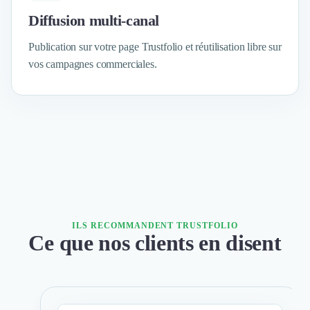
Intelligence Artificielle (IA)
Réalité Virtuelle (VR)
Diffusion multi-canal
Bureaux d'Entreprise
Publication sur votre page Trustfolio et réutilisation libre sur
Déménagement
vos campagnes commerciales.
Impression
Logistique
Traduction
Traiteur & Restauration
Conception & Aménagement de Bureaux
Sourcing et Imports
Office Management
Développement à l'international
Accélérateurs et incubateurs
Autres
ILS RECOMMANDENT TRUSTFOLIO
Réhabilitation et maintenance
Ce que nos clients en disent
Gestion Immobilière
Logiciel PropTech
Courtage en Energie
Désinfection & décontamination