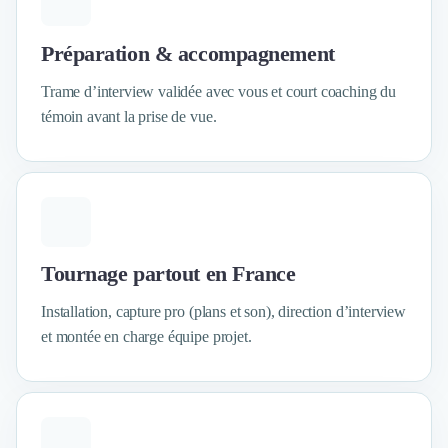
Externalisation Administrative
Direction Financière Externalisée (DAF)
Préparation & accompagnement
Transactions Services
Restructuring
Trame d’interview validée avec vous et court coaching du
Droit Commercial
témoin avant la prise de vue.
Droit du Travail
Propriété Intellectuelle (IP/IT)
Banque
Gestion de trésorerie
Recouvrement
Financement de matériel ou équipement
Tournage partout en France
Due Diligence
Audit
Installation, capture pro (plans et son), direction d’interview
Solutions de Paiement
et montée en charge équipe projet.
Fiscalité
UX & UI Design
Développement Web
Product Management
Internet of Things (IoT)