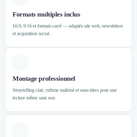
Design Industriel
Packaging & Emballages
Formats multiples inclus
Support Client
16:9, 9:16 et formats carré — adaptés site web, newsletters
Téléphonie & Télécommunication
et acquisition social.
Chatbot
Maintenance et Infogérance
BI, Analytics & Big Data
Graphisme & Illustration
Recherche Utilisateur
Design Thinking
Montage professionnel
Stratégie Digitale
Développement Logiciel
Storytelling clair, rythme maîtrisé et sous-titres pour une
Création de Site Internet
lecture même sans son.
Développement d'Application Mobile
Développement E-commerce
Direction Artistique
Cybersécurité
Logiciel E-Commerce