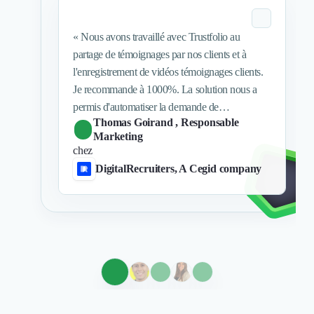
Nettoyage & Ménage
Clubs & Réseaux Professionnels
«
Nous avons travaillé avec Trustfolio au
Espaces de Coworking
partage de témoignages par nos clients et à
l'enregistrement de vidéos témoignages clients.
Je recommande à 1000%. La solution nous a
permis d'automatiser la demande de
Thomas Goirand
, Responsable
recommandations depuis le CRM et les
Marketing
enquêtes NPS. C'est super efficace ! Côté vidéo,
chez
l'équipe est pro et s'est chargé d'organiser la
DigitalRecruiters, A Cegid company
logistique et la validation client pour minimiser
le temps passé à gérer ce sujet chez nous.
»