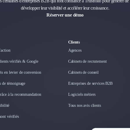
s centaines d'entreprises B2B qui font confiance à Trustfolio pour générer de 
développer leur visibilité et accélérer leur croissance.
Réserver une démo
Clients
faction
Agences
clients vérifiés & Google
Cabinets de recrutement
s en levier de conversion
Cabinets de conseil
os de témoignage
Entreprises de services B2B
grâce à la recommandation
Logiciels métiers
ibilité
Tous nos avis clients
ont vérifiés