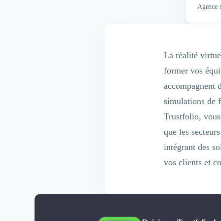
Agence s
Internet of Things (IoT)
Design Industriel
Packaging & Emballages
Support Client
La réalité virtu
Téléphonie & Télécommunication
former vos équi
Chatbot
Maintenance et Infogérance
accompagnent da
BI, Analytics & Big Data
simulations de f
Graphisme & Illustration
Trustfolio, vous
Recherche Utilisateur
Design Thinking
que les secteurs
Stratégie Digitale
intégrant des so
Développement Logiciel
vos clients et c
Création de Site Internet
Développement d'Application Mobile
Développement E-commerce
Direction Artistique
Cybersécurité