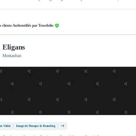
s clients Authentifiés par Trustfolio
Eligans
Montauban
on Vidéo
Image de Marque & Branding
+9