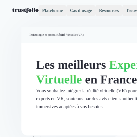
Plateforme
Cas d'usage
Ressources
Trouv
Pourquoi Trustfolio ?
Mesure de satisfaction
Technologie et produit
Réalité Virtuelle (VR)
Accueil
Collecte d'avis vérifiés B2B
Collecte d’avis Google
Import d'avis existants
Les meilleurs
Exper
Widgets d'avis
Partage d’avis multicanal
Virtuelle
en France
Cas client
Vidéo de témoignage
Parrainage
Vous souhaitez intégrer la réalité virtuelle (VR) pou
Intent data
experts en VR, soutenus par des avis clients authent
Révéler le réseau
immersives adaptées à vos besoins.
Vitrine & média
Suivi du ROI
Voir tous nos avis clients
Découvrir