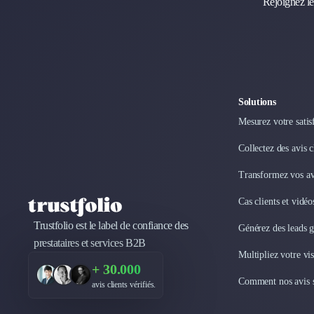
Rejoignez le
Désinfection & décontamination
Nettoyage & Ménage
Clubs & Réseaux Professionnels
Espaces de Coworking
Solutions
Mesurez votre satis
Collectez des avis 
Transformez vos avi
Cas clients et vidé
Trustfolio est le label de confiance des
Générez des leads 
prestataires et services B2B
Multipliez votre vis
+ 30.000
Comment nos avis s
avis clients vérifiés.