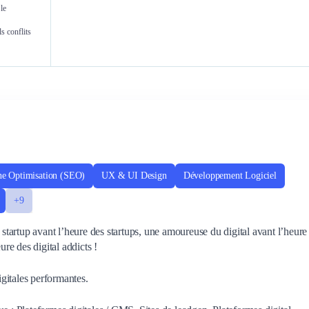
le
Fanny Guilmain
Ludo
s conflits
Responsable Développement Produit
ne Optimisation (SEO)
UX & UI Design
Développement Logiciel
+9
e startup avant l’heure des startups, une amoureuse du digital avant l’heure
ure des digital addicts !
gitales performantes.