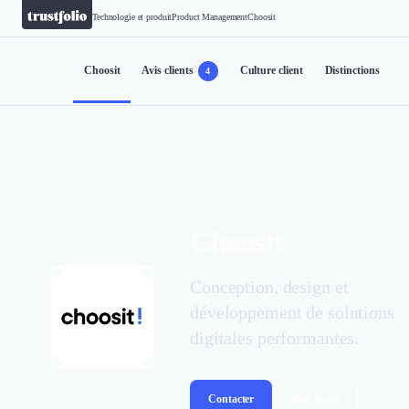
Technologie et produit
Product Management
Choosit
Choosit
Avis clients
Culture client
Distinctions
4
Choosit
Conception, design et
développement de solutions
digitales performantes.
Contacter
Voir le site