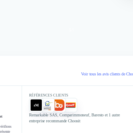
5
/
5
Authentifié le 25/02/2021 par
Authent
Choosit a su nous accompagner dans
Choosit est 
ce challenge digital nouveau pour
ans, et
Voir tous les avis clients de Cho
nous. Grâce aux équipes, nous avons
toujour
pu co-construire une plateforme
transparence
digitale sur laquelle repose une
sont très a
RÉFÉRENCES CLIENTS
ambition commerciale forte. C’est
relation. Ils
une belle aventure avec une équipe
dans nos cho
pro-active et très à l’écoute. C’est
bien UX qu
Remarkable SAS, Comparimmoneuf, Baresto et 1 autre
nt
une première étape d’une
construire 
entreprise recommande Choosit
digitalisation plus large de notre
de guerre en
vérifions
présente
activité.