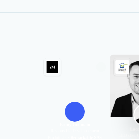
Fanny Guilmain
Ludo
Responsable Développement
CEO chez
Produit chez
Remarkable SAS