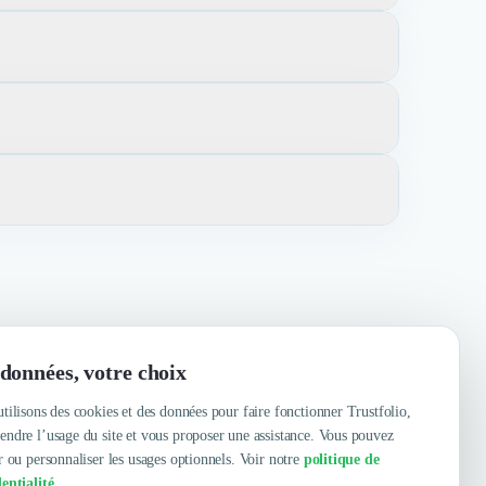
-commerce. Nos services incluent le développement sur
l et Symfony.
ce selon leurs besoins spécifiques.
mes, et offrir des solutions de développement sur
données, votre choix
tilisons des cookies et des données pour faire fonctionner Trustfolio,
ndre l’usage du site et vous proposer une assistance. Vous pouvez
r ou personnaliser les usages optionnels. Voir notre
politique de
entialité
.