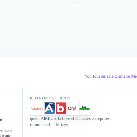
Forêts
5
/
5
Authentifié le
Authent
Migration
Voir tous les avis clients de Me
(Google Wo
l'Office National des forets a fait appel à la société Me
à implémenter AUTOPILOT. l'ingé
Drive . Att
RÉFÉRENCES CLIENTS
une trés bonne maitrise d'intune & plus précisema
ses conseils étaient pertinents et nous ont permis de m
malgré la 
court po
quest, AIRBUS, believe et 38 autres entreprises
nt
recommandent Metsys
vérifions
présente