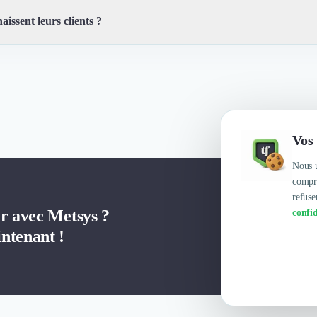
aissent leurs clients ?
vité, Innovant(e)s, Rapidité, Transparence, Proximité, Fiabilité, Flexibili
Vos 
Nous u
compre
refuse
er avec Metsys ?
confid
ntenant !