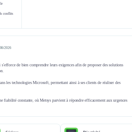
le
Laurent 
s conflits
Département Solutions Techniques & Sécurité- Responsable du p
6/06/2026
ui s'efforce de bien comprendre leurs exigences afin de proposer des solutions
on.
 les technologies Microsoft, permettant ainsi à ses clients de réaliser des
e fiabilité constante, où Metsys parvient à répondre efficacement aux urgences