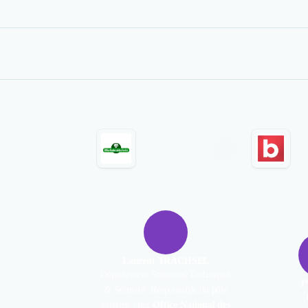
Laurent TRACHSEL
Département Solutions Techniques
J
& Sécurité- Responsable du pôle
système chez
Office National des