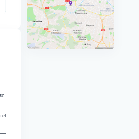
eur
tuel