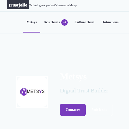
Technologie et produit
Cybersécurité
Metsys
Metsys
Avis clients
Culture client
Distinctions
46
Metsys
Digital Trust Builder
Contacter
Voir le site