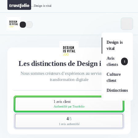
...
Design is vital
Design is
vital
Avis
Les distinctions de Design is vital
1
clients
Nous sommes créateurs d’expériences au service de votre
Culture
transformation digitale
client
Distinctions
1 avis client
Authentifié par Trustfolio
4
/
5
1 avis authentifié