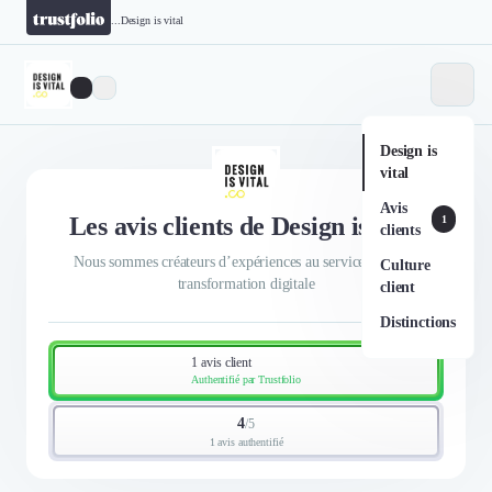
...
Design is vital
Design is
vital
Avis
Les avis clients de Design is vital
1
clients
Nous sommes créateurs d’expériences au service de votre
Culture
transformation digitale
client
Distinctions
1 avis client
Authentifié par Trustfolio
4
/
5
1 avis authentifié