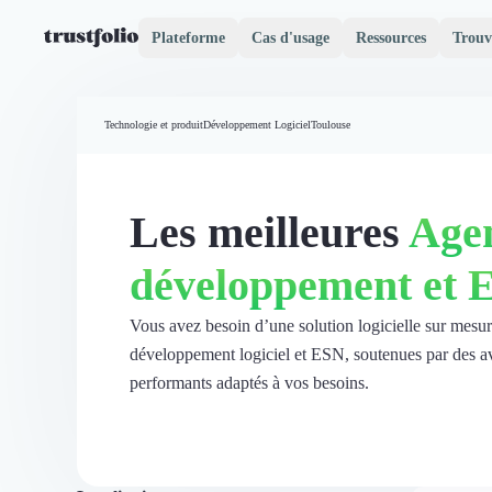
Plateforme
Cas d'usage
Ressources
Trouv
Pourquoi Trustfolio ?
Mesure de satisfaction
Technologie et produit
Développement Logiciel
Toulouse
Accueil
Collecte d'avis vérifiés B2B
Collecte d’avis Google
Import d'avis existants
Les meilleures
Age
Widgets d'avis
Partage d’avis multicanal
développement et 
Cas client
Vidéo de témoignage
Parrainage
Vous avez besoin d’une solution logicielle sur mesu
Intent data
développement logiciel et ESN, soutenues par des avis
Révéler le réseau
performants adaptés à vos besoins.
Vitrine & média
Suivi du ROI
Voir tous nos avis clients
Découvrir