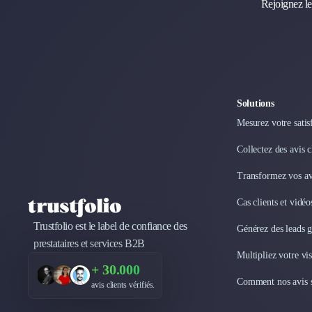
Rejoignez le
Droit des Affaires
Externalisation Administrative
Direction Financière Externalisée (DAF)
Transactions Services
Restructuring
Droit Commercial
Solutions
Droit du Travail
Mesurez votre satis
Propriété Intellectuelle (IP/IT)
Banque
Collectez des avis 
Gestion de trésorerie
Transformez vos avi
Recouvrement
Financement de matériel ou équipement
Cas clients et vidé
Due Diligence
Trustfolio est le label de confiance des
Audit
Générez des leads 
prestataires et services B2B
Solutions de Paiement
Multipliez votre vis
Fiscalité
+ 30.000
UX & UI Design
Comment nos avis s
avis clients vérifiés.
Développement Web
Product Management