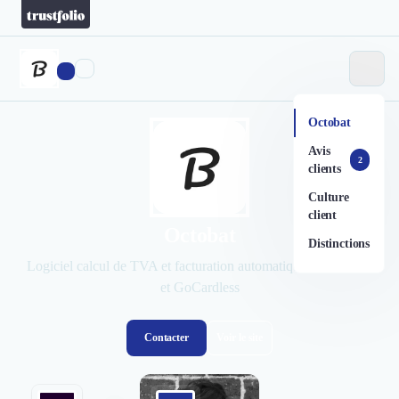
Octobat
Avis
2
clients
Culture
client
Octobat
Distinctions
Logiciel calcul de TVA et facturation automatique pour Stripe
et GoCardless
Contacter
Voir le site