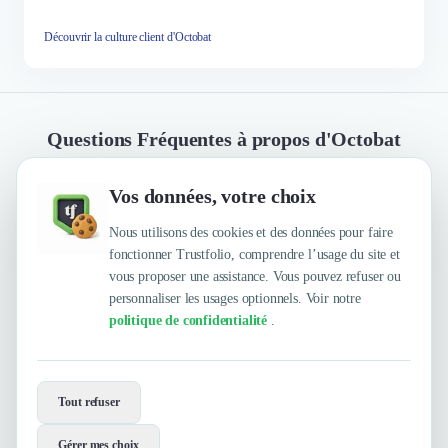
Découvrir la culture client d'Octobat
Questions Fréquentes à propos d'Octobat
Vos données, votre choix
Quelles sont les principales qualités que leur
reconnaissent leurs clients ?
Nous utilisons des cookies et des données pour faire
fonctionner Trustfolio, comprendre l’usage du site et
vous proposer une assistance. Vous pouvez refuser ou
personnaliser les usages optionnels. Voir notre
Trustfolio a authentifié les feedbacks suivants : Calcul
politique de confidentialité
.
de tva pour les ventes internationales, Facturation,
Conseils!, Super efficaces, Super sympas
Envie de travailler avec Octobat ?
Tout refuser
Contactez-les maintenant !
Gérer mes choix