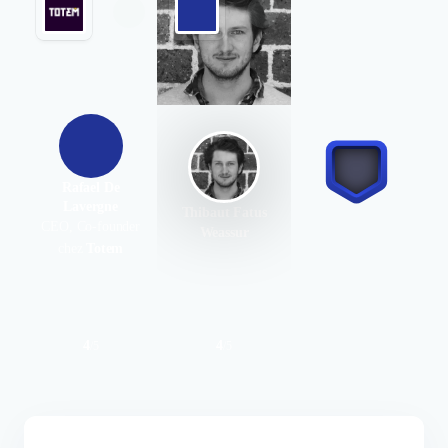
Rafael De
Lavergne
Thibaut Fatus
CEO, Co-founder
Weassur
chez
Totem
4
4
/
5
/
5