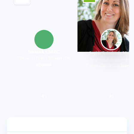
Névénick CALEC
Sophie Raimbault-Mutel
Innovation Project Manager chez
Responsable Innovation &
atmosud
Entrepreneuriat chez
inovall
4
4
/
5
/
5