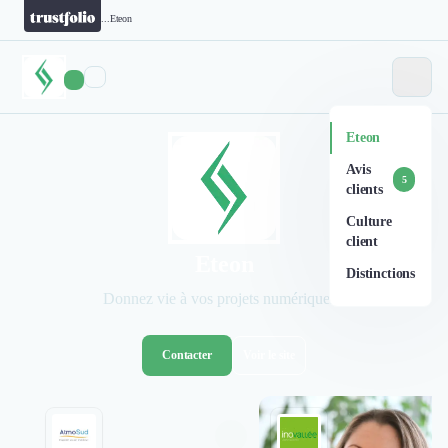
...
Eteon
Eteon
Avis
5
clients
Culture
client
Eteon
Distinctions
Donnez vie à vos projets numériques !
Contacter
Voir le site