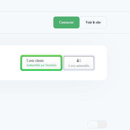
Contacter
Voir le site
5 avis clients
4
/
5
Authentifiés par Trustfolio
5 avis authentifiés