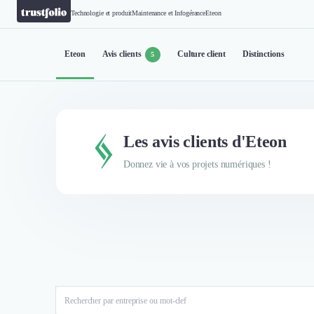
Technologie et produit
Maintenance et Infogérance
Eteon
Eteon
Avis clients
Culture client
Distinctions
5
Les avis clients d'Eteon
Donnez vie à vos projets numériques !