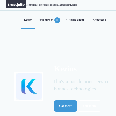
Technologie et produit
Product Management
Kezios
Kezios
Avis clients
Culture client
Distinctions
0
Kezios
Il n'y a pas de bons services s
bonnes technologies.
Contacter
Voir le site