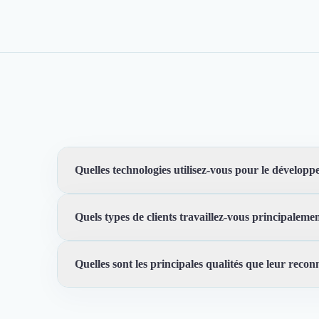
Quelles technologies utilisez-vous pour le dévelop
Quels types de clients travaillez-vous principaleme
Nous utilisons des technologies modernes comme Next.
technique garantit des sites rapides et adaptés aux beso
Quelles sont les principales qualités que leur reconn
Nous nous concentrons sur les startups qui ont un impa
atteindre leurs objectifs. Notre expertise en développ
Trustfolio a authentifié les feedbacks suivants :