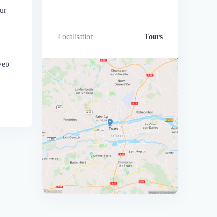
ur
Localisation
Tours
 web