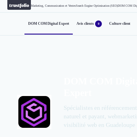
Marketing, Communication et Ventes
Search Engine Optimisation (SEO)
DOM COM Digit
DOM COM Digital Expert
Avis clients
Culture client
0
DOM COM Digit
Expert
Spécialistes en référencement
naturel et payant, webmarketi
visibilité web en Guadeloupe