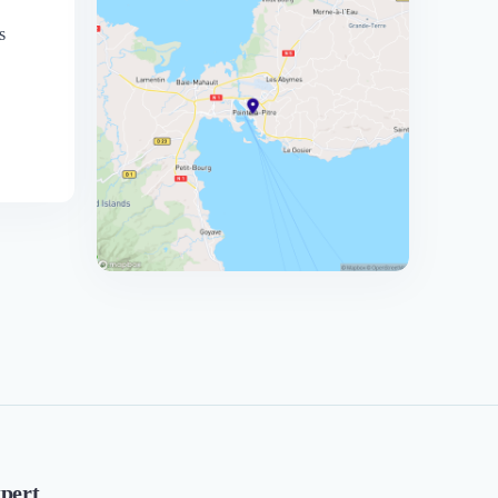
s
pert