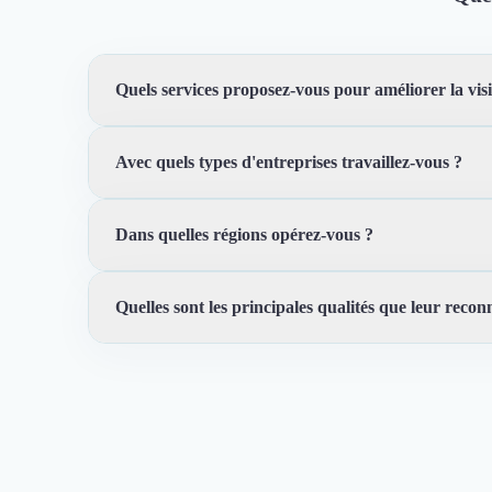
Quels services proposez-vous pour améliorer la visi
Avec quels types d'entreprises travaillez-vous ?
Nous proposons des services de référencement naturel e
formations en référencement pour vous aider à maîtriser
Dans quelles régions opérez-vous ?
Nous travaillons avec des entreprises de toutes tailles,
Quelles sont les principales qualités que leur reconn
Nous sommes basés en Guadeloupe et nous servons princ
fonction de leurs besoins spécifiques.
Trustfolio a authentifié les feedbacks suivants :