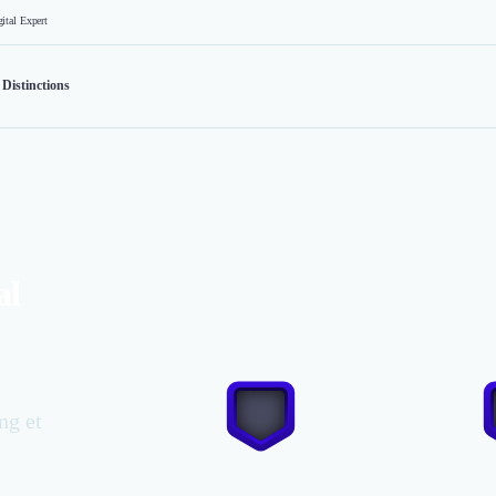
al Expert
Distinctions
al
ng et