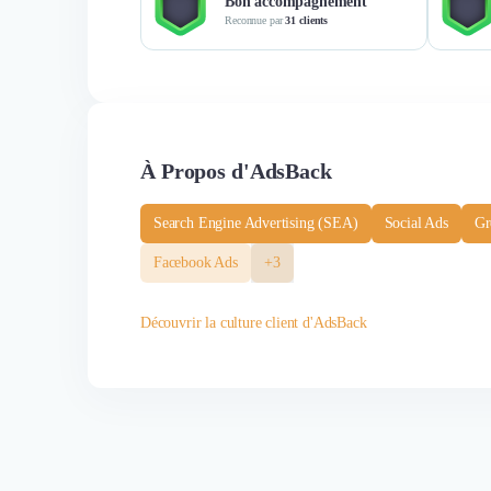
Bon accompagnement
Reconnue par
31 clients
À Propos d'AdsBack
Search Engine Advertising (SEA)
Social Ads
Gr
Facebook Ads
+3
Découvrir la culture client d'AdsBack