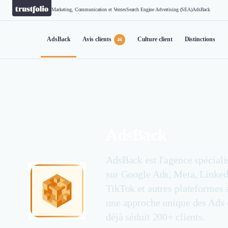
Marketing, Communication et Ventes
Search Engine Advertising (SEA)
AdsBack
AdsBack
Avis clients
Culture client
Distinctions
46
AdsBack
AdsBack est l'agence spéciali
sur Google Ads, Meta, Linked
TikTok et autres plateformes 
une approche unique des Ads 
déjà séduit 200+ clients.