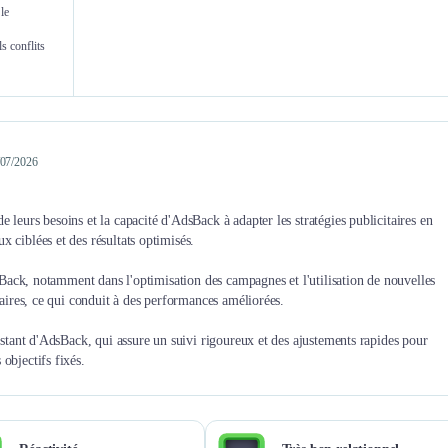
le
avec 
Benjamin Mercadier
s conflits
Directeur marketing
Digital & E co
0/07/2026
 leurs besoins et la capacité d'AdsBack à adapter les stratégies publicitaires en
 ciblées et des résultats optimisés.
AdsBack, notamment dans l'optimisation des campagnes et l'utilisation de nouvelles
taires, ce qui conduit à des performances améliorées.
onstant d'AdsBack, qui assure un suivi rigoureux et des ajustements rapides pour
objectifs fixés.