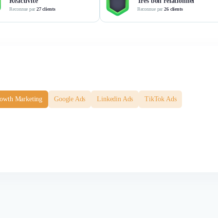
Réactivité
Très bon relationnel
Reconnue par
27 clients
Reconnue par
26 clients
owth Marketing
Google Ads
Linkedin Ads
TikTok Ads