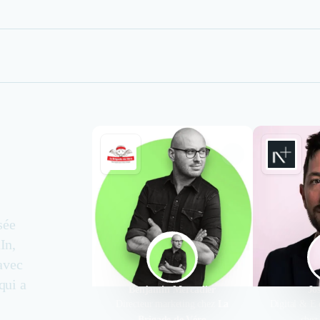
sée
In,
avec
qui a
Benjamin Mercadier
Jo
Directeur marketing chez
La
Digital & E
Brigade de Véro
che