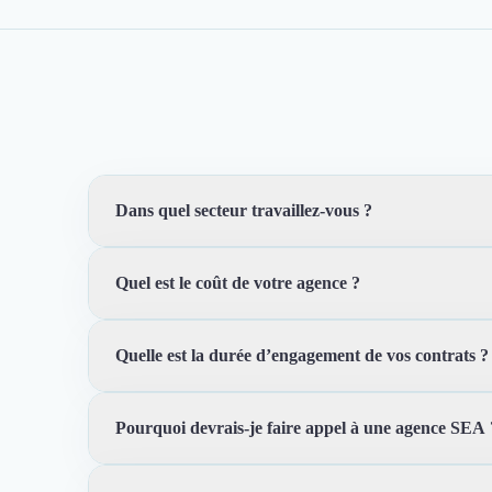
Dans quel secteur travaillez-vous ?
Quel est le coût de votre agence ?
Chez AdsBack nous avons travaillé pour plus de 200 en
mutuelle, finance, mobilité, médical, énergie, lead gen 
Quelle est la durée d’engagement de vos contrats ?
Notre rémunération est un tarif fixe mensuel, ce qui é
gérer, le nombre de canaux que vous souhaitez activer.
Pourquoi devrais-je faire appel à une agence SEA 
Nous fonctionnons avec une durée d’engagement minime 
tacitement chaque mois mais vous n’êtes plus engagés.