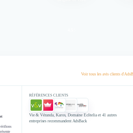
4.5
/
5
Authentifié le 26/05/2026 par
Auth
Adsback n
L'équipe AdsBack est un véritable
scale up d
Voir tous les avis clients d'Ads
partenaire du quotidien dans notre
une ap
objectif de performances pour
pragmati
notre entreprise. Réactivité,
travaillon
RÉFÉRENCES CLIENTS
adaptabilité, compréhension des
bien d
enjeux et recommandations sont
rigoureux. Dès
des atout indéniables de notre
sont fort
Vie & Véranda, Karos, Domaine Ecôtelia et 41 autres
nt
collaboration.
stratégie,
entreprises recommandent AdsBack
réelle 
vérifions
présente
résultats so